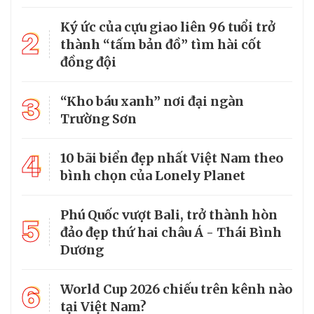
Ký ức của cựu giao liên 96 tuổi trở
2
thành “tấm bản đồ” tìm hài cốt
đồng đội
3
“Kho báu xanh” nơi đại ngàn
Trường Sơn
4
10 bãi biển đẹp nhất Việt Nam theo
bình chọn của Lonely Planet
Phú Quốc vượt Bali, trở thành hòn
5
đảo đẹp thứ hai châu Á - Thái Bình
Dương
6
World Cup 2026 chiếu trên kênh nào
tại Việt Nam?