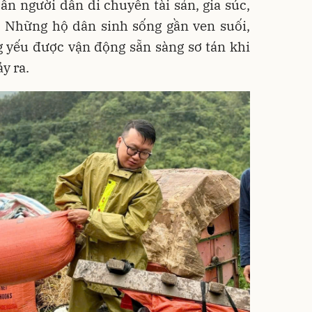
ẫn người dân di chuyển tài sản, gia súc,
n. Những hộ dân sinh sống gần ven suối,
 yếu được vận động sẵn sàng sơ tán khi
y ra.