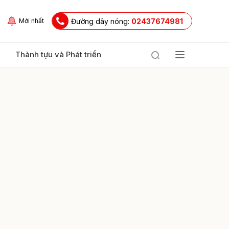
Đường dây nóng:
02437674981
Mới nhất
Thành tựu và Phát triển
ửi