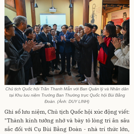
Chủ tịch Quốc hội Trần Thanh Mẫn với Ban Quản lý và Nhân dân
tại Khu lưu niệm Trưởng Ban Thường trực Quốc hội Bùi Bằng
Đoàn. (Ảnh: DUY LINH)
Ghi sổ lưu niệm, Chủ tịch Quốc hội xúc động viết:
"Thành kính tưởng nhớ và bày tỏ lòng tri ân sâu
sắc đối với Cụ Bùi Bằng Đoàn - nhà trí thức lớn,