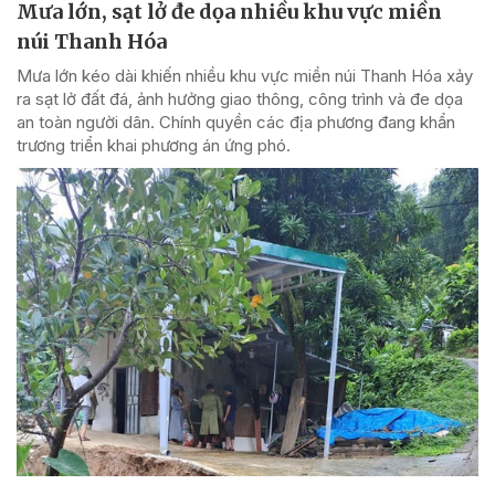
Mưa lớn, sạt lở đe dọa nhiều khu vực miền
núi Thanh Hóa
Mưa lớn kéo dài khiến nhiều khu vực miền núi Thanh Hóa xảy
ra sạt lở đất đá, ảnh hưởng giao thông, công trình và đe dọa
an toàn người dân. Chính quyền các địa phương đang khẩn
trương triển khai phương án ứng phó.