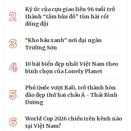
Ký ức của cựu giao liên 96 tuổi trở
2
thành “tấm bản đồ” tìm hài cốt
đồng đội
3
“Kho báu xanh” nơi đại ngàn
Trường Sơn
4
10 bãi biển đẹp nhất Việt Nam theo
bình chọn của Lonely Planet
Phú Quốc vượt Bali, trở thành hòn
5
đảo đẹp thứ hai châu Á - Thái Bình
Dương
6
World Cup 2026 chiếu trên kênh nào
tại Việt Nam?