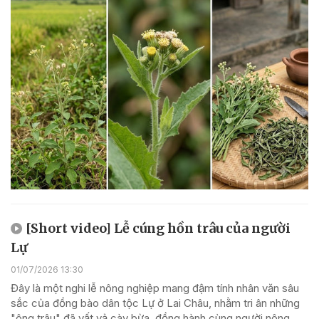
[Short video] Lễ cúng hồn trâu của người
Lự
01/07/2026 13:30
Đây là một nghi lễ nông nghiệp mang đậm tính nhân văn sâu
sắc của đồng bào dân tộc Lự ở Lai Châu, nhằm tri ân những
"ông trâu" đã vất vả cày bừa, đồng hành cùng người nông