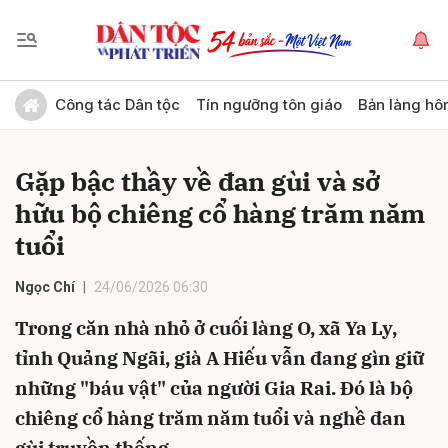
Gửi bình luận
Công tác Dân tộc
Tín ngưỡng tôn giáo
Bản làng hô
Gặp bậc thầy về đan gùi và sở
hữu bộ chiêng cổ hàng trăm năm
tuổi
Ngọc Chí
24/06/2026 06:30
Hủy
Gửi
Trong căn nhà nhỏ ở cuối làng O, xã Ya Ly,
tỉnh Quảng Ngãi, già A Hiếu vẫn đang gìn giữ
những "báu vật" của người Gia Rai. Đó là bộ
chiêng cổ hàng trăm năm tuổi và nghề đan