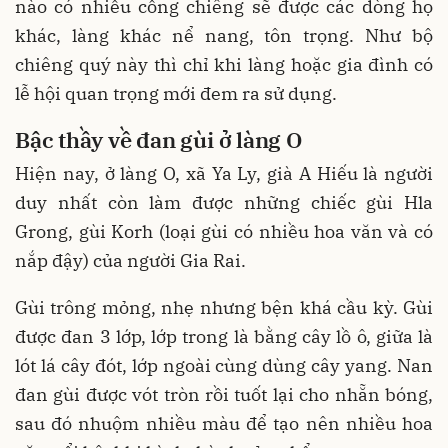
nào có nhiều cồng chiêng sẽ được các dòng họ
khác, làng khác nể nang, tôn trọng. Như bộ
chiêng quý này thì chỉ khi làng hoặc gia đình có
lễ hội quan trọng mới đem ra sử dụng.
Bậc thầy về đan gùi ở làng O
Hiện nay, ở làng O, xã Ya Ly, già A Hiếu là người
duy nhất còn làm được những chiếc gùi Hla
Grong, gùi Korh (loại gùi có nhiều hoa văn và có
nắp đậy) của người Gia Rai.
Gùi trông mỏng, nhẹ nhưng bện khá cầu kỳ. Gùi
được đan 3 lớp, lớp trong là bằng cây lồ ô, giữa là
lót lá cây đót, lớp ngoài cùng dùng cây yang. Nan
đan gùi được vót tròn rồi tuốt lại cho nhẵn bóng,
sau đó nhuộm nhiều màu để tạo nên nhiều hoa