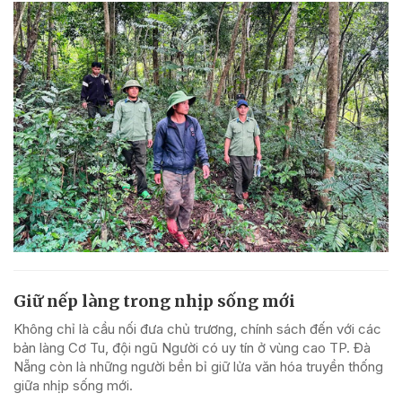
Giữ nếp làng trong nhịp sống mới
Không chỉ là cầu nối đưa chủ trương, chính sách đến với các
bản làng Cơ Tu, đội ngũ Người có uy tín ở vùng cao TP. Đà
Nẵng còn là những người bền bỉ giữ lửa văn hóa truyền thống
giữa nhịp sống mới.