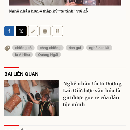
Nghệ nhân hơn 4 thập kỷ “tự tình” với gỗ
chiêng cổ
cồng chiêng
đan gùi
nghề đan lát
ià A Hiếu
Quảng Ngãi
BÀI LIÊN QUAN
Nghệ nhân Ưu tú Dương
Lai: Giữ được văn hóa là
giữ được gốc rễ của dân
tộc mình