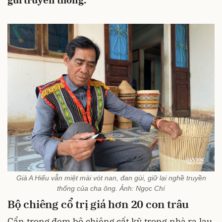
gùi truyền thống.
Già A Hiếu vẫn miệt mài vót nan, đan gùi, giữ lại nghề truyền
thống của cha ông. Ảnh: Ngọc Chí
Bộ chiêng
cổ trị giá hơn
20 con trâu
Cẩn trọng đem bộ chiêng cất kỹ trong nhà ra lau,