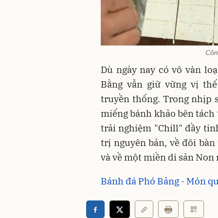
Côn
Dù ngày nay có vô vàn lo
Bằng vẫn giữ vững vị th
truyền thống. Trong nhịp 
miếng bánh khảo bên tách t
trải nghiệm "Chill" đầy ti
trị nguyên bản, về đôi bàn
và về một miền di sản Non 
Bánh đá Phó Bảng - Món q