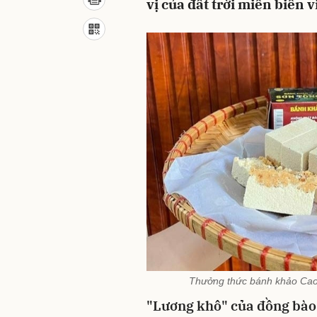
vị của đất trời miền biên v
Thưởng thức bánh khảo Cao B
"Lương khô" của đồng bào