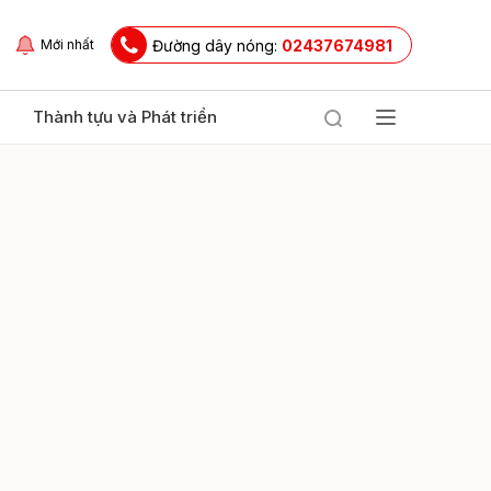
Đường dây nóng:
02437674981
Mới nhất
Thành tựu và Phát triển
ửi