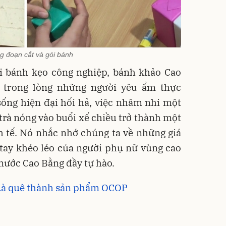
g đoạn cắt và gói bánh
ại bánh kẹo công nghiệp, bánh khảo Cao
ế trong lòng những người yêu ẩm thực
sống hiện đại hối hả, việc nhâm nhi một
rà nóng vào buổi xế chiều trở thành một
nh tế. Nó nhắc nhớ chúng ta về những giá
 tay khéo léo của người phụ nữ vùng cao
nước Cao Bằng đầy tự hào.
uà quê thành sản phẩm OCOP