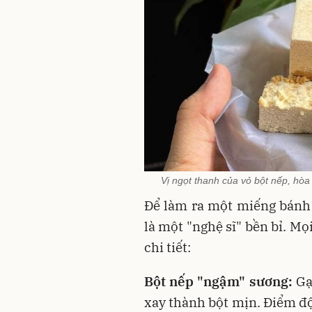
Vị ngọt thanh của vỏ bột nếp, hòa
Để làm ra một miếng bánh 
là một "nghệ sĩ" bền bỉ. Mọ
chi tiết:
Bột nếp "ngậm" sương:
Gạ
xay thành bột mịn. Điểm độ