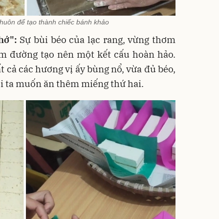
khuôn để tạo thành chiếc bánh khảo
hớ":
Sự bùi béo của lạc rang, vừng thơm
m đường tạo nên một kết cấu hoàn hảo.
t cả các hương vị ấy bùng nổ, vừa đủ béo,
i ta muốn ăn thêm miếng thứ hai.