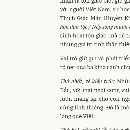
nhận là tôn giáo biết giữ g
với người Việt Nam, sự hò
Thích Giác Mãn (Huyền Khô
hồn dân tộc / Nếp sống muôn đ
sinh hoạt tôn giáo, mà đã t
những giá trị tinh thần thi
Vai trò giữ gìn và phát tri
rõ nét qua ba khía cạnh chủ
Thứ nhất, về kiến trúc:
Những
Bắc, với mái ngói cong vú
luôn mang lại cho con ng
cùng linh thiêng. Đó là mộ
làng quê Việt.