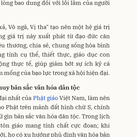
ứ, lòng bao dung đối với lỗi lầm của người
ả, Vô ngã, Vị tha" tạo nên một hệ giá trị
g giá trị này xuất phát từ đạo đức căn
êu thương, chia sẻ, chung sống hòa bình
g tính cụ thể, thiết thực, giáo dục con
ng thực tế, giúp giảm bớt sự ích kỷ cá
mống của bạo lực trong xã hội hiện đại.
 huy bản sắc văn hóa dân tộc
 đại nhất của
Phật giáo
Việt Nam, làm nên
ạo Phật trên mảnh đất hình chữ S, chính
ữ gìn bản sắc văn hóa dân tộc. Trong lịch
 tôn giáo mang tính chất cực đoan; khi
ới, họ có xu hướng phủ định văn hóa bản