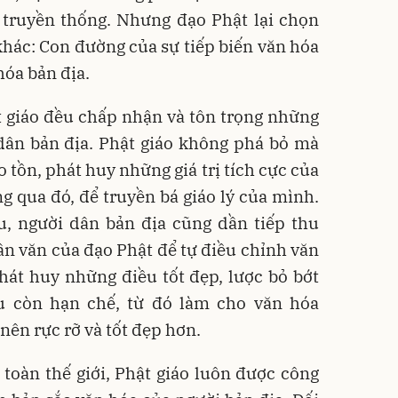
 truyền thống. Nhưng đạo Phật lại chọn
hác: Con đường của sự tiếp biến văn hóa
hóa bản địa.
t giáo đều chấp nhận và tôn trọng những
dân bản địa. Phật giáo không phá bỏ mà
o tồn, phát huy những giá trị tích cực của
g qua đó, để truyền bá giáo lý của mình.
ưu, người dân bản địa cũng dần tiếp thu
ân văn của đạo Phật để tự điều chỉnh văn
hát huy những điều tốt đẹp, lược bỏ bớt
u còn hạn chế, từ đó làm cho văn hóa
nên rực rỡ và tốt đẹp hơn.
n toàn thế giới, Phật giáo luôn được công