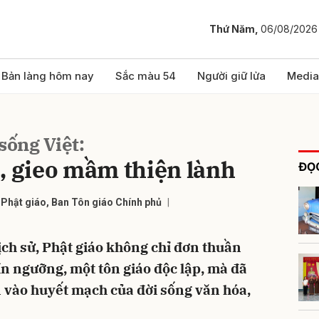
Thứ Năm,
06/08/2026
bình luận
Bản làng hôm nay
Sắc màu 54
Người giữ lửa
Media
sống Việt:
, gieo mầm thiện lành
ĐỌC
Phật giáo, Ban Tôn giáo Chính phủ
Hủy
G
ch sử, Phật giáo không chỉ đơn thuần
ín ngưỡng, một tôn giáo độc lập, mà đã
 vào huyết mạch của đời sống văn hóa,