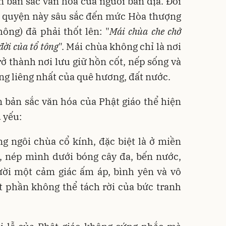
ìn bản sắc văn hóa của người bản địa. Đối
a quyện này sâu sắc đến mức Hòa thượng
ng) đã phải thốt lên: "
Mái chùa che chở
ời của tổ tông
". Mái chùa không chỉ là nơi
rở thành nơi lưu giữ hồn cốt, nếp sống và
êng liêng nhất của quê hương, đất nước.
ển bản sắc văn hóa của Phật giáo thể hiện
 yếu:
 ngôi chùa cổ kính, đặc biệt là ở miền
t, nép mình dưới bóng cây đa, bến nước,
ười một cảm giác ấm áp, bình yên và vô
t phần không thể tách rời của bức tranh