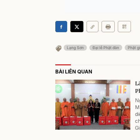
Lạng Sơn
Đại lễ Phật đản
Phật g
BÀI LIÊN QUAN
L
P
N
M
d
c
Gi