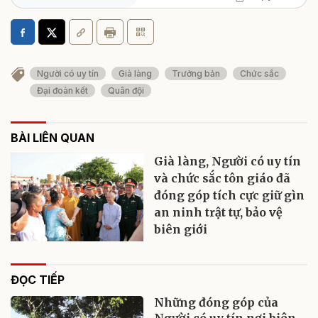
Người có uy tín
Già làng
Trưởng bản
Chức sắc
Đại đoàn kết
Quân đội
BÀI LIÊN QUAN
Già làng, Người có uy tín
và chức sắc tôn giáo đã
đóng góp tích cực giữ gìn
an ninh trật tự, bảo vệ
biên giới
ĐỌC TIẾP
Những đóng góp của
Người có uy tín nơi biên