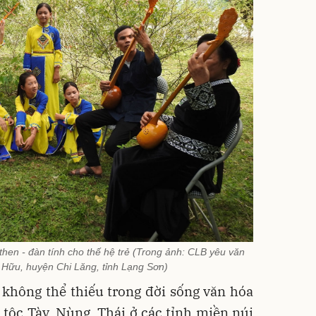
then - đàn tính cho thế hệ trẻ (Trong ảnh: CLB yêu văn
Hữu, huyện Chi Lăng, tỉnh Lạng Sơn)
 không thể thiếu trong đời sống văn hóa
tộc Tày, Nùng, Thái ở các tỉnh miền núi