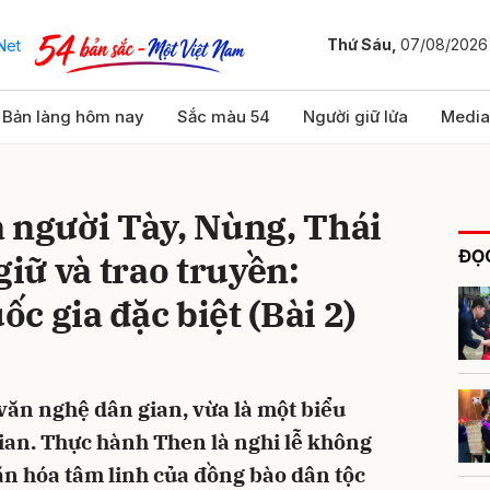
Thứ Sáu,
07/08/2026
bình luận
Bản làng hôm nay
Sắc màu 54
Người giữ lửa
Media
 người Tày, Nùng, Thái
ĐỌC
giữ và trao truyền:
c gia đặc biệt (Bài 2)
Hủy
G
 văn nghệ dân gian, vừa là một biểu
ian. Thực hành Then là nghi lễ không
văn hóa tâm linh của đồng bào dân tộc