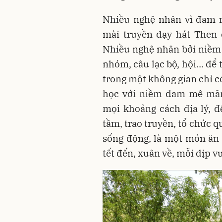
Nhiều nghệ nhân vì đam m
mài truyền dạy hát Then 
Nhiều nghệ nhân bởi niềm
nhóm, câu lạc bộ, hội… để t
trong một không gian chỉ c
học với niềm đam mê mãnh
mọi khoảng cách địa lý, đ
tầm, trao truyền, tổ chức 
sống động, là một món ăn 
tết đến, xuân về, mỗi dịp v