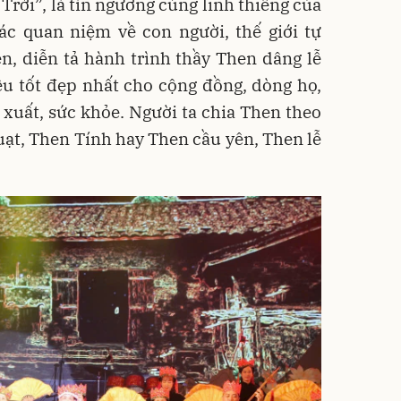
 Trời”, là tín ngưỡng cúng linh thiêng của
ác quan niệm về con người, thế giới tự
en, diễn tả hành trình thầy Then dâng lễ
u tốt đẹp nhất cho cộng đồng, dòng họ,
n xuất, sức khỏe. Người ta chia Then theo
uạt, Then Tính hay Then cầu yên, Then lễ