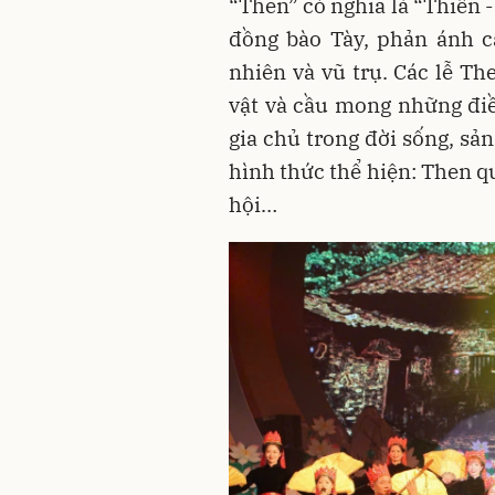
“Then” có nghĩa là “Thiên -
đồng bào Tày, phản ánh c
nhiên và vũ trụ. Các lễ Th
vật và cầu mong những điề
gia chủ trong đời sống, sả
hình thức thể hiện: Then q
hội…