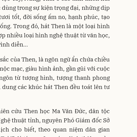
 dùng trong sự kiện trọng đại, những dịp
tươi tốt, đời sống ấm no, hạnh phúc, tạo
ống. Trong đó, hát Then là một loại hình
ợp nhiều loại hình nghệ thuật từ văn học,
rình diễn…
sắc của Then, là ngôn ngữ ẩn chứa chiều
mộc mạc, giàu hình ảnh, gần gũi với cuộc
 ngôn từ tượng hình, tượng thanh phong
ội dung các khúc hát Then đều toát lên tư
iên cứu Then học Ma Văn Đức, dân tộc
Nghệ thuật tỉnh, nguyên Phó Giám đốc Sở
lịch cho biết, theo quan niệm dân gian