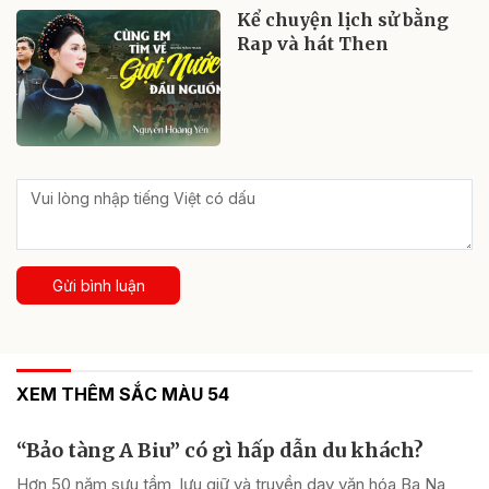
Kể chuyện lịch sử bằng
Rap và hát Then
Gửi bình luận
XEM THÊM SẮC MÀU 54
“Bảo tàng A Biu” có gì hấp dẫn du khách?
Hơn 50 năm sưu tầm, lưu giữ và truyền dạy văn hóa Ba Na,