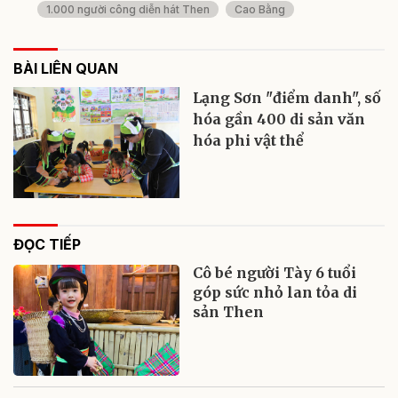
1.000 người công diễn hát Then
Cao Bằng
BÀI LIÊN QUAN
Lạng Sơn "điểm danh", số
hóa gần 400 di sản văn
hóa phi vật thể
ĐỌC TIẾP
Cô bé người Tày 6 tuổi
góp sức nhỏ lan tỏa di
sản Then