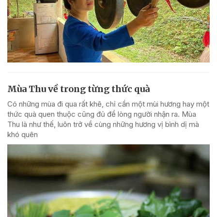
Mùa Thu về trong từng thức quà
Có những mùa đi qua rất khẽ, chỉ cần một mùi hương hay một
thức quà quen thuộc cũng đủ để lòng người nhận ra. Mùa
Thu là như thế, luôn trở về cùng những hương vị bình dị mà
khó quên