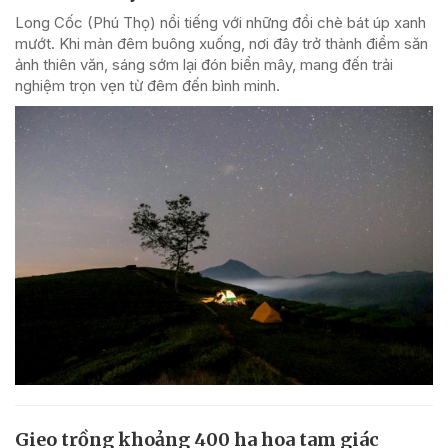
Long Cốc (Phú Thọ) nổi tiếng với những đồi chè bát úp xanh
mướt. Khi màn đêm buông xuống, nơi đây trở thành điểm săn
ảnh thiên văn, sáng sớm lại đón biển mây, mang đến trải
nghiệm trọn vẹn từ đêm đến bình minh.
Gieo trồng khoảng 400 ha hoa tam giác