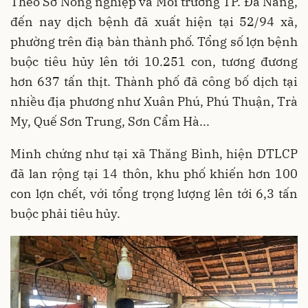
Theo Sở Nông nghiệp và Môi trường TP. Đà Nẵng,
đến nay dịch bệnh đã xuất hiện tại 52/94 xã,
phường trên điạ bàn thành phố. Tổng số lợn bệnh
buộc tiêu hủy lên tới 10.251 con, tương đương
hơn 637 tấn thịt. Thành phố đã công bố dịch tại
nhiều địa phương như Xuân Phú, Phú Thuận, Trà
My, Quế Sơn Trung, Sơn Cẩm Hà...
Minh chứng như tại xã Thăng Bình, hiện DTLCP
đã lan rộng tại 14 thôn, khu phố khiến hơn 100
con lợn chết, với tổng trọng lượng lên tới 6,3 tấn
buộc phải tiêu hủy.