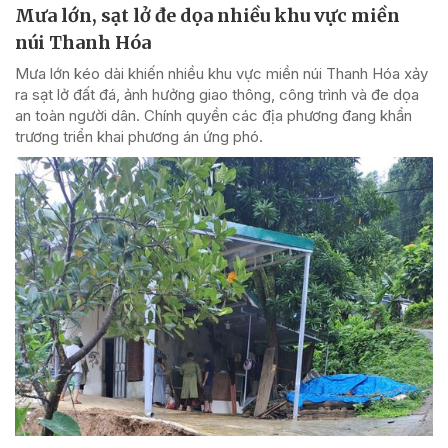
Mưa lớn, sạt lở đe dọa nhiều khu vực miền
núi Thanh Hóa
Mưa lớn kéo dài khiến nhiều khu vực miền núi Thanh Hóa xảy
ra sạt lở đất đá, ảnh hưởng giao thông, công trình và đe dọa
an toàn người dân. Chính quyền các địa phương đang khẩn
trương triển khai phương án ứng phó.