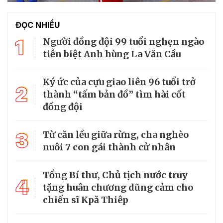
ĐỌC NHIỀU
1
Người đồng đội 99 tuổi nghẹn ngào
tiễn biệt Anh hùng La Văn Cầu
Ký ức của cựu giao liên 96 tuổi trở
2
thành “tấm bản đồ” tìm hài cốt
đồng đội
3
Từ căn lều giữa rừng, cha nghèo
nuôi 7 con gái thành cử nhân
Tổng Bí thư, Chủ tịch nước truy
4
tặng huân chương dũng cảm cho
chiến sĩ Kpă Thiêp