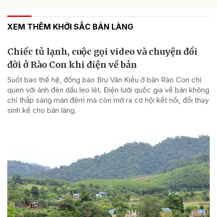
XEM THÊM KHỞI SẮC BẢN LÀNG
Chiếc tủ lạnh, cuộc gọi video và chuyện đổi
đời ở Rào Con khi điện về bản
Suốt bao thế hệ, đồng bào Bru Vân Kiều ở bản Rào Con chỉ
quen với ánh đèn dầu leo lét. Điện lưới quốc gia về bản không
chỉ thắp sáng màn đêm mà còn mở ra cơ hội kết nối, đổi thay
sinh kế cho bản làng.