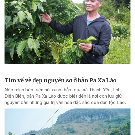
Tìm về vẻ đẹp nguyên sơ ở bản Pa Xa Lào
Nép mình bên triền núi xanh thẳm của xã Thanh Yên, tỉnh
Điện Biên, bản Pa Xa Lào được biết đến là nơi còn lưu giữ
nguyên bản những giá trị văn hóa đặc sắc của dân tộc Lào.