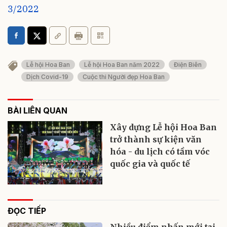
3/2022
Lễ hội Hoa Ban
Lễ hội Hoa Ban năm 2022
Điện Biên
Dịch Covid-19
Cuộc thi Người đẹp Hoa Ban
BÀI LIÊN QUAN
Xây dựng Lễ hội Hoa Ban
trở thành sự kiện văn
hóa - du lịch có tầm vóc
quốc gia và quốc tế
ĐỌC TIẾP