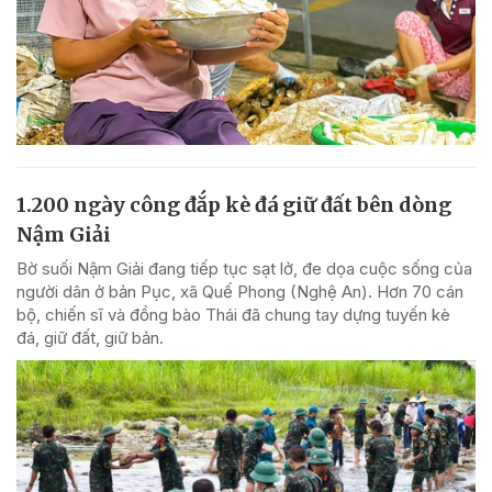
1.200 ngày công đắp kè đá giữ đất bên dòng
Nậm Giải
Bờ suối Nậm Giải đang tiếp tục sạt lở, đe dọa cuộc sống của
người dân ở bản Pục, xã Quế Phong (Nghệ An). Hơn 70 cán
bộ, chiến sĩ và đồng bào Thái đã chung tay dựng tuyến kè
đá, giữ đất, giữ bản.