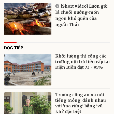
[Short video] Lươn gói
lá chuối nướng-món
ngon khó quên của
người Thái
ĐỌC TIẾP
Khối lượng thi công các
trường nội trú liên cấp tại
Điện Biên đạt 73 - 95%
Trưởng công an xã nói
tiếng Mông, đánh nhau
với 'ma rừng' bằng 'vũ
khí' đặc biệt