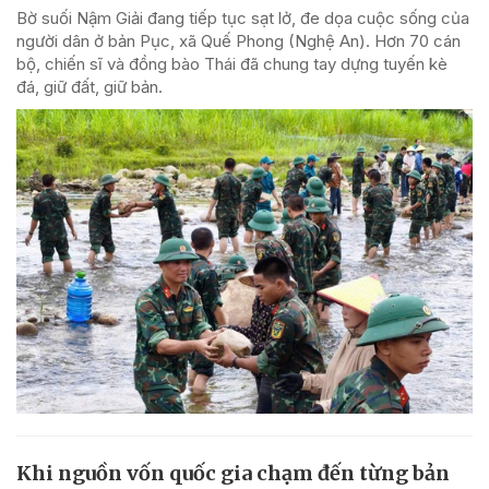
Bờ suối Nậm Giải đang tiếp tục sạt lở, đe dọa cuộc sống của
người dân ở bản Pục, xã Quế Phong (Nghệ An). Hơn 70 cán
bộ, chiến sĩ và đồng bào Thái đã chung tay dựng tuyến kè
đá, giữ đất, giữ bản.
Khi nguồn vốn quốc gia chạm đến từng bản