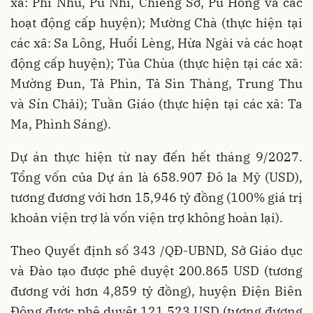
xã: Phì Nhù, Pu Nhi, Chiềng Sơ, Pú Hồng và các
hoạt động cấp huyện); Mường Chà (thực hiện tại
các xã: Sa Lông, Huổi Lèng, Hừa Ngài và các hoạt
động cấp huyện); Tủa Chùa (thực hiện tại các xã:
Mường Đun, Tả Phìn, Tả Sìn Thàng, Trung Thu
và Sín Chải); Tuần Giáo (thực hiện tại các xã: Ta
Ma, Phình Sáng).
Dự án thực hiện từ nay đến hết tháng 9/2027.
Tổng vốn của Dự án là 658.907 Đô la Mỹ (USD),
tương đương với hơn 15,946 tỷ đồng (100% giá trị
khoản viện trợ là vốn viện trợ không hoàn lại).
Theo Quyết định số 343 /QÐ-UBND, Sở Giáo dục
và Đào tạo được phê duyệt 200.865 USD (tương
đương với hơn 4,859 tỷ đồng), huyện Điện Biên
Đông được phê duyệt 121.523 USD (tương đương