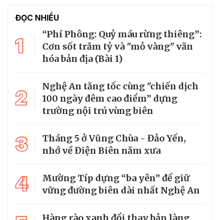
ĐỌC NHIỀU
“Phí Phông: Quỷ máu rừng thiêng”:
1
Cơn sốt trăm tỷ và "mỏ vàng" văn
hóa bản địa (Bài 1)
Nghệ An tăng tốc cùng "chiến dịch
2
100 ngày đêm cao điểm” dựng
trường nội trú vùng biên
3
Tháng 5 ở Vũng Chùa - Đảo Yến,
nhớ về Điện Biên năm xưa
4
Mường Típ dựng “ba yên” để giữ
vững đường biên dài nhất Nghệ An
Hàng rào xanh đổi thay bản làng