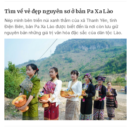
Tìm về vẻ đẹp nguyên sơ ở bản Pa Xa Lào
Nép mình bên triền núi xanh thẳm của xã Thanh Yên, tỉnh
Điện Biên, bản Pa Xa Lào được biết đến là nơi còn lưu giữ
nguyên bản những giá trị văn hóa đặc sắc của dân tộc Lào.