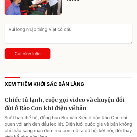
Gửi bình luận
XEM THÊM KHỞI SẮC BẢN LÀNG
Chiếc tủ lạnh, cuộc gọi video và chuyện đổi
đời ở Rào Con khi điện về bản
Suốt bao thế hệ, đồng bào Bru Vân Kiều ở bản Rào Con chỉ
quen với ánh đèn dầu leo lét. Điện lưới quốc gia về bản không
chỉ thắp sáng màn đêm mà còn mở ra cơ hội kết nối, đổi thay
sinh kế cho bản làng.