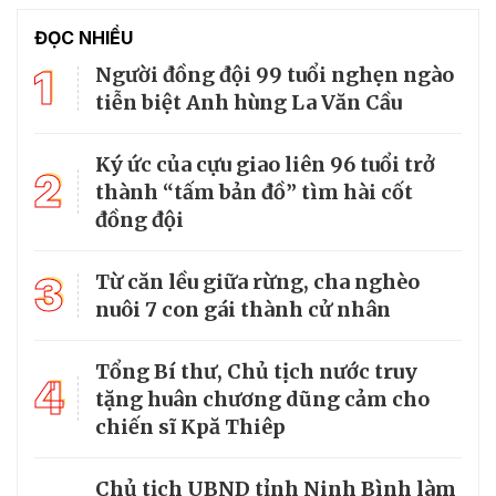
ĐỌC NHIỀU
1
Người đồng đội 99 tuổi nghẹn ngào
tiễn biệt Anh hùng La Văn Cầu
Ký ức của cựu giao liên 96 tuổi trở
2
thành “tấm bản đồ” tìm hài cốt
đồng đội
3
Từ căn lều giữa rừng, cha nghèo
nuôi 7 con gái thành cử nhân
Tổng Bí thư, Chủ tịch nước truy
4
tặng huân chương dũng cảm cho
chiến sĩ Kpă Thiêp
Chủ tịch UBND tỉnh Ninh Bình làm