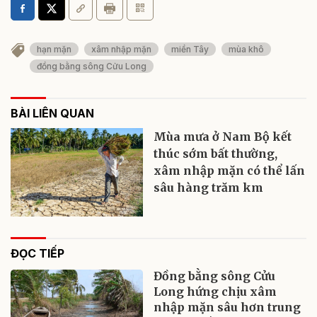
hạn mặn
xâm nhập mặn
miền Tây
mùa khô
đồng bằng sông Cửu Long
BÀI LIÊN QUAN
Mùa mưa ở Nam Bộ kết
thúc sớm bất thường,
xâm nhập mặn có thể lấn
sâu hàng trăm km
ĐỌC TIẾP
Đồng bằng sông Cửu
Long hứng chịu xâm
nhập mặn sâu hơn trung