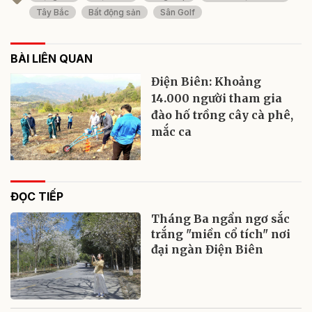
Tây Bắc
Bất động sản
Sân Golf
BÀI LIÊN QUAN
Điện Biên: Khoảng
14.000 người tham gia
đào hố trồng cây cà phê,
mắc ca
ĐỌC TIẾP
Tháng Ba ngẩn ngơ sắc
trắng "miền cổ tích" nơi
đại ngàn Điện Biên