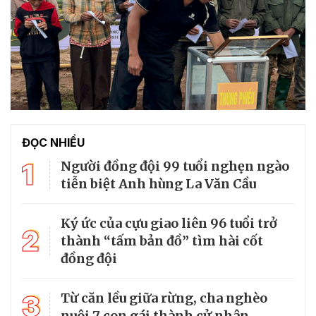
ĐỌC NHIỀU
1
Người đồng đội 99 tuổi nghẹn ngào
tiễn biệt Anh hùng La Văn Cầu
Ký ức của cựu giao liên 96 tuổi trở
2
thành “tấm bản đồ” tìm hài cốt
đồng đội
3
Từ căn lều giữa rừng, cha nghèo
nuôi 7 con gái thành cử nhân