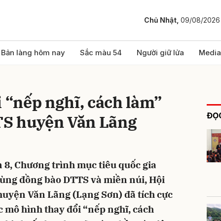
Chủ Nhật,
09/08/2026
bình luận
Bản làng hôm nay
Sắc màu 54
Người giữ lửa
Media
i “nếp nghĩ, cách làm”
ĐỌC
TS huyện Văn Lãng
n 8, Chương trình mục tiêu quốc gia
Hủy
G
i vùng đồng bào DTTS và miền núi, Hội
huyện Văn Lãng (Lạng Sơn) đã tích cực
 mô hình thay đổi “nếp nghĩ, cách