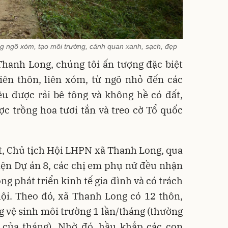
g ngõ xóm, tạo môi trường, cảnh quan xanh, sạch, đẹp
 Thanh Long, chúng tôi ấn tượng đặc biệt
liên thôn, liên xóm, từ ngõ nhỏ đến các
u được rải bê tông và không hề có đất,
c trồng hoa tươi tắn và treo cờ Tổ quốc
, Chủ tịch Hội LHPN xã Thanh Long, qua
hiện Dự án 8, các chị em phụ nữ đều nhận
ng phát triển kinh tế gia đình và có trách
ội. Theo đó, xã Thanh Long có 12 thôn,
g vệ sinh môi trường 1 lần/tháng (thường
n của tháng). Nhờ đó, hầu khắp các con