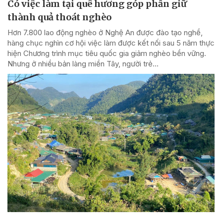
Có việc làm tại quê hương góp phần giữ
thành quả thoát nghèo
Hơn 7.800 lao động nghèo ở Nghệ An được đào tạo nghề,
hàng chục nghìn cơ hội việc làm được kết nối sau 5 năm thực
hiện Chương trình mục tiêu quốc gia giảm nghèo bền vững.
Nhưng ở nhiều bản làng miền Tây, người trẻ...