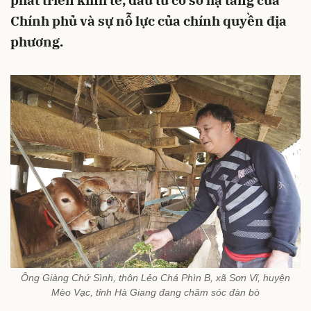
phát triển kinh tế, đầu tư cơ sở hạ tầng của
Chính phủ và sự nỗ lực của chính quyền địa
phương.
Ông Giàng Chứ Sình, thôn Lẻo Chá Phìn B, xã Sơn Vĩ, huyện
Mèo Vạc, tỉnh Hà Giang đang chăm sóc đàn bò