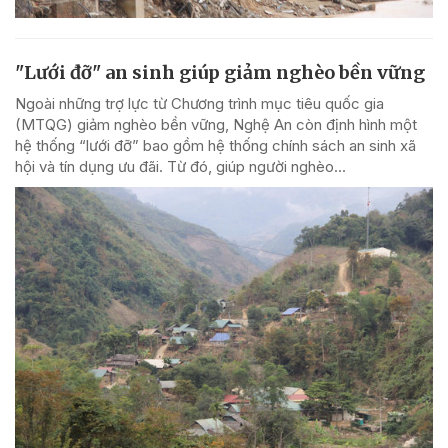
"Lưới đỡ" an sinh giúp giảm nghèo bền vững
Ngoài những trợ lực từ Chương trình mục tiêu quốc gia
(MTQG) giảm nghèo bền vững, Nghệ An còn định hình một
hệ thống “lưới đỡ” bao gồm hệ thống chính sách an sinh xã
hội và tín dụng ưu đãi. Từ đó, giúp người nghèo...