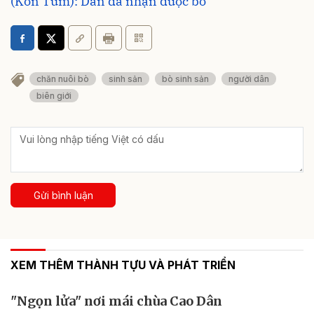
(Kon Tum): Dân đã nhận được bò
chăn nuôi bò
sinh sản
bò sinh sản
người dân
biên giới
Gửi bình luận
XEM THÊM THÀNH TỰU VÀ PHÁT TRIỂN
"Ngọn lửa" nơi mái chùa Cao Dân