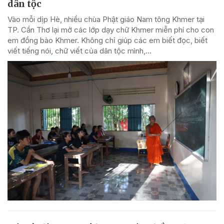
dân tộc
Vào mỗi dịp Hè, nhiều chùa Phật giáo Nam tông Khmer tại
TP. Cần Thơ lại mở các lớp dạy chữ Khmer miễn phí cho con
em đồng bào Khmer. Không chỉ giúp các em biết đọc, biết
viết tiếng nói, chữ viết của dân tộc mình,...