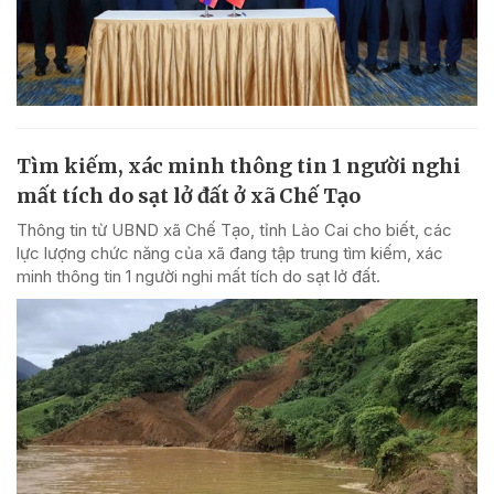
Tìm kiếm, xác minh thông tin 1 người nghi
mất tích do sạt lở đất ở xã Chế Tạo
Thông tin từ UBND xã Chế Tạo, tỉnh Lào Cai cho biết, các
lực lượng chức năng của xã đang tập trung tìm kiếm, xác
minh thông tin 1 người nghi mất tích do sạt lở đất.