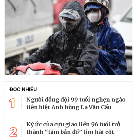
ĐỌC NHIỀU
1
Người đồng đội 99 tuổi nghẹn ngào
tiễn biệt Anh hùng La Văn Cầu
Ký ức của cựu giao liên 96 tuổi trở
2
thành “tấm bản đồ” tìm hài cốt