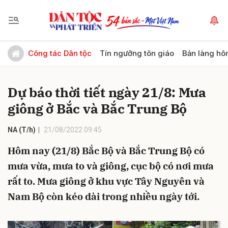
Gửi bình luận
Công tác Dân tộc
Tín ngưỡng tôn giáo
Bản làng hô
Dự báo thời tiết ngày 21/8: Mưa
giông ở Bắc và Bắc Trung Bộ
NA (T/h)
21/08/2022 09:45
Hôm nay (21/8) Bắc Bộ và Bắc Trung Bộ có
Hủy
Gửi
mưa vừa, mưa to và giông, cục bộ có nơi mưa
rất to. Mưa giông ở khu vực Tây Nguyên và
Nam Bộ còn kéo dài trong nhiều ngày tới.