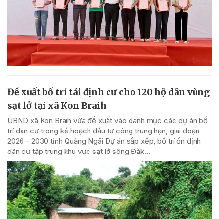
Đề xuất bố trí tái định cư cho 120 hộ dân vùng
sạt lở tại xã Kon Braih
UBND xã Kon Braih vừa đề xuất vào danh mục các dự án bố
trí dân cư trong kế hoạch đầu tư công trung hạn, giai đoạn
2026 - 2030 tỉnh Quảng Ngãi Dự án sắp xếp, bố trí ổn định
dân cư tập trung khu vực sạt lở sông Đăk...