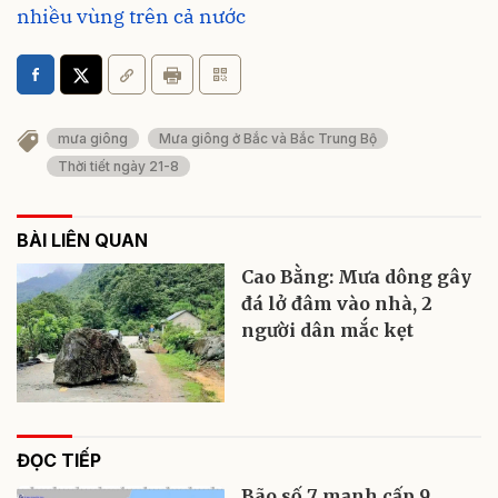
nhiều vùng trên cả nước
mưa giông
Mưa giông ở Bắc và Bắc Trung Bộ
Thời tiết ngày 21-8
BÀI LIÊN QUAN
Cao Bằng: Mưa dông gây
đá lở đâm vào nhà, 2
người dân mắc kẹt
ĐỌC TIẾP
Bão số 7 mạnh cấp 9,