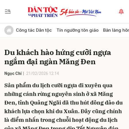
Gửi bình luận
Công tác Dân tộc
Tín ngưỡng tôn giáo
Bản làng hô
Du khách hào hứng cưỡi ngựa
ngắm đại ngàn Măng Đen
Ngọc Chí
21/02/2026 12:14
Sản phẩm du lịch cưỡi ngựa đi xuyên qua
Hủy
Gửi
những cánh rừng nguyên sinh ở xã Măng
Đen, tỉnh Quảng Ngãi đã thu hút đông đảo du
khách lựa chọn khi du Xuân. Đây cũng chính
là điểm nhấn trong chuỗi hoạt động du lịch
của xã Măng Đen trong dịp Tết Nguyên đán