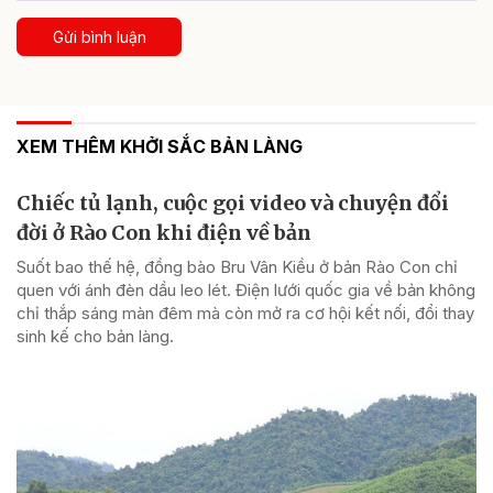
Gửi bình luận
XEM THÊM KHỞI SẮC BẢN LÀNG
Chiếc tủ lạnh, cuộc gọi video và chuyện đổi
đời ở Rào Con khi điện về bản
Suốt bao thế hệ, đồng bào Bru Vân Kiều ở bản Rào Con chỉ
quen với ánh đèn dầu leo lét. Điện lưới quốc gia về bản không
chỉ thắp sáng màn đêm mà còn mở ra cơ hội kết nối, đổi thay
sinh kế cho bản làng.