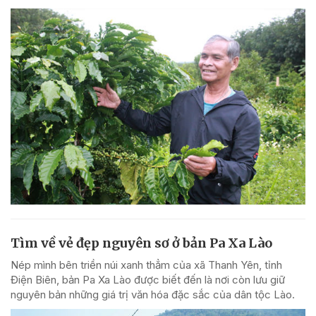
Tìm về vẻ đẹp nguyên sơ ở bản Pa Xa Lào
Nép mình bên triền núi xanh thẳm của xã Thanh Yên, tỉnh
Điện Biên, bản Pa Xa Lào được biết đến là nơi còn lưu giữ
nguyên bản những giá trị văn hóa đặc sắc của dân tộc Lào.