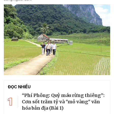
ĐỌC NHIỀU
“Phí Phông: Quỷ máu rừng thiêng”:
1
Cơn sốt trăm tỷ và "mỏ vàng" văn
hóa bản địa (Bài 1)