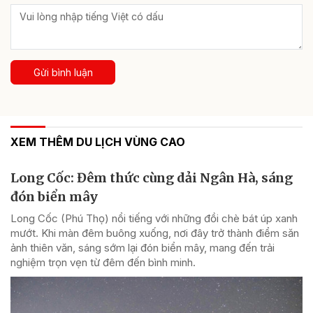
Gửi bình luận
XEM THÊM DU LỊCH VÙNG CAO
Long Cốc: Đêm thức cùng dải Ngân Hà, sáng
đón biển mây
Long Cốc (Phú Thọ) nổi tiếng với những đồi chè bát úp xanh
mướt. Khi màn đêm buông xuống, nơi đây trở thành điểm săn
ảnh thiên văn, sáng sớm lại đón biển mây, mang đến trải
nghiệm trọn vẹn từ đêm đến bình minh.