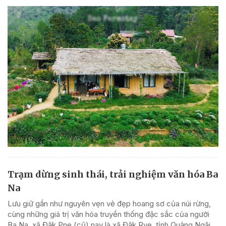
Trạm dừng sinh thái, trải nghiệm văn hóa Ba
Na
Lưu giữ gần như nguyên vẹn vẻ đẹp hoang sơ của núi rừng,
cùng những giá trị văn hóa truyền thống đặc sắc của người
Ba Na, xã Đăk Pne (cũ) nay là xã Đăk Rve, tỉnh Quảng Ngãi