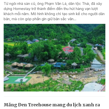
Từ ngôi nhà sàn cũ, ông Phạm Văn Lá, dân tộc Thái, đã xây
dựng Homestay trở thành điểm đến thu hút hàng vạn lượt
khách mỗi năm. Mô hình không chỉ tạo sinh kế cho người dân
bản, mà còn góp phần gìn giữ bản sắc văn...
Măng Đen Treehouse mang du lịch xanh ra