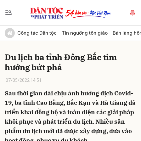
Gửi bình luận
Công tác Dân tộc
Tín ngưỡng tôn giáo
Bản làng hô
Du lịch ba tỉnh Đông Bắc tìm
hướng bứt phá
07/05/2022 14:51
Sau thời gian dài chịu ảnh hưởng dịch Covid-
Hủy
Gửi
19, ba tỉnh Cao Bằng, Bắc Kạn và Hà Giang đã
triển khai đồng bộ và toàn diện các giải pháp
khôi phục và phát triển du lịch. Nhiều sản
phẩm du lịch mới đã được xây dựng, đưa vào
hoạt động, phục vụ du khách.