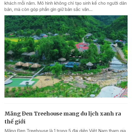
khách mỗi năm. Mô hình không chỉ tạo sinh kế cho người dân
bản, mà còn góp phần gìn giữ bản sắc văn...
Măng Đen Treehouse mang du lịch xanh ra
thế giới
Măng Đen Treehouse là 1 trong 5 đại diện Việt Nam tham gia