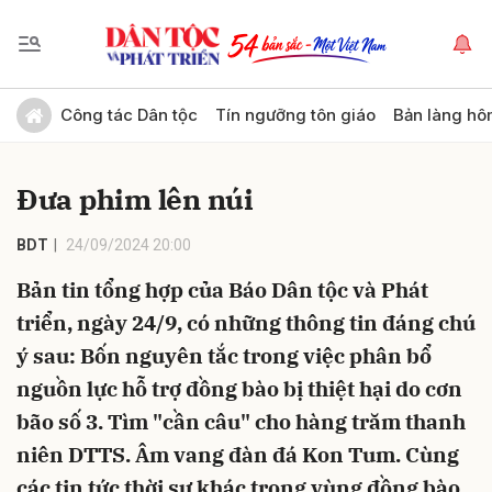
Gửi bình luận
Công tác Dân tộc
Tín ngưỡng tôn giáo
Bản làng hô
Đưa phim lên núi
BDT
24/09/2024 20:00
Bản tin tổng hợp của Báo Dân tộc và Phát
triển, ngày 24/9, có những thông tin đáng chú
Hủy
Gửi
ý sau: Bốn nguyên tắc trong việc phân bổ
nguồn lực hỗ trợ đồng bào bị thiệt hại do cơn
bão số 3. Tìm "cần câu" cho hàng trăm thanh
niên DTTS. Âm vang đàn đá Kon Tum. Cùng
các tin tức thời sự khác trong vùng đồng bào