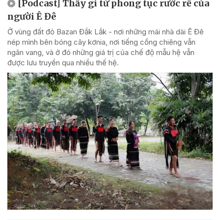
[Podcast] Thấy gì từ phong tục rước rể của
người Ê Đê
Ở vùng đất đỏ Bazan Đắk Lắk - nơi những mái nhà dài Ê Đê
nép mình bên bóng cây kơnia, nơi tiếng cồng chiêng vẫn
ngân vang, và ở đó những giá trị của chế độ mẫu hệ vẫn
được lưu truyền qua nhiều thế hệ.