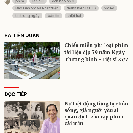
phim
lên núi
cơn bão số 3
Báo Dân tộc và Phát triển
thanh niên DTTS
video
tin trong ngày
bản tin
thiệt hại
BÀI LIÊN QUAN
Chiếu miễn phí loạt phim
tài liệu dịp 79 năm Ngày
Thương binh - Liệt sĩ 27/7
ĐỌC TIẾP
Nữ biệt động từng bị chôn
sống, giả người yêu sĩ
quan địch vào rạp phim
cài mìn