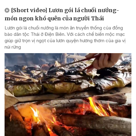
[Short video] Lươn gói lá chuối nướng-
món ngon khó quên của người Thái
Lươn gói lá chuối nướng là món ăn truyền thống của đồng
bào dân tộc Thái ở Điện Biên. Với cách chế biến mộc mạc
giúp giữ trọn vị ngọt của lươn quyện hương thơm của gia vị
núi rừng