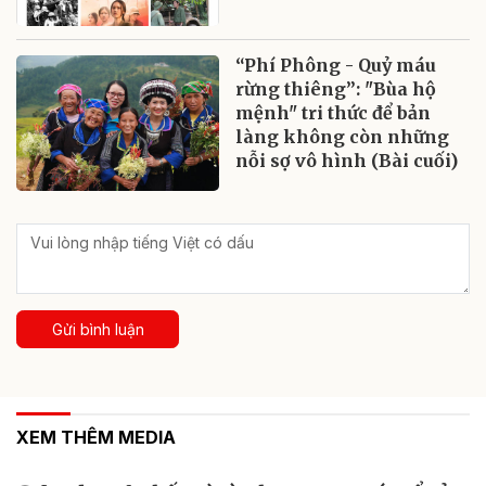
“Phí Phông - Quỷ máu
rừng thiêng”: "Bùa hộ
mệnh" tri thức để bản
làng không còn những
nỗi sợ vô hình (Bài cuối)
Gửi bình luận
XEM THÊM MEDIA