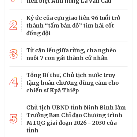
tiễn biệt Anh hùng La Văn Cầu
Ký ức của cựu giao liên 96 tuổi trở
2
thành “tấm bản đồ” tìm hài cốt
đồng đội
3
Từ căn lều giữa rừng, cha nghèo
nuôi 7 con gái thành cử nhân
Tổng Bí thư, Chủ tịch nước truy
4
tặng huân chương dũng cảm cho
chiến sĩ Kpă Thiêp
Chủ tịch UBND tỉnh Ninh Bình làm
5
Trưởng Ban Chỉ đạo Chương trình
MTQG giai đoạn 2026 - 2030 của
tỉnh