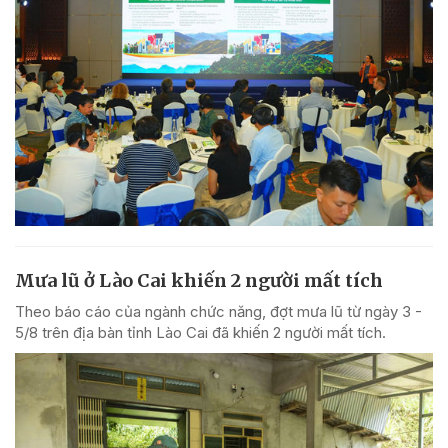
Mưa lũ ở Lào Cai khiến 2 người mất tích
Theo báo cáo của ngành chức năng, đợt mưa lũ từ ngày 3 -
5/8 trên địa bàn tỉnh Lào Cai đã khiến 2 người mất tích.