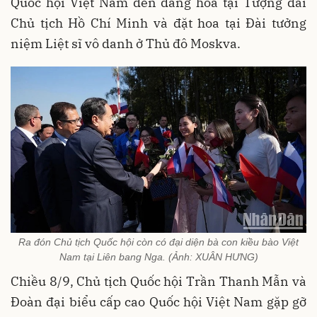
Quốc hội Việt Nam đến dâng hoa tại Tượng đài
Chủ tịch Hồ Chí Minh và đặt hoa tại Đài tưởng
niệm Liệt sĩ vô danh ở Thủ đô Moskva.
Ra đón Chủ tịch Quốc hội còn có đại diện bà con kiều bào Việt
Nam tại Liên bang Nga. (Ảnh: XUÂN HƯNG)
Chiều 8/9, Chủ tịch Quốc hội Trần Thanh Mẫn và
Đoàn đại biểu cấp cao Quốc hội Việt Nam gặp gỡ