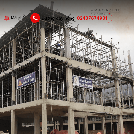
Đường dây nóng:
02437674981
Mới nhất
ửi