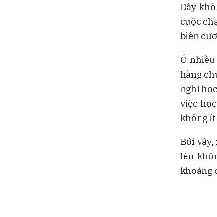
Đây khô
cuộc chạ
biên cươ
Ở nhiều 
hàng ch
nghỉ học
việc học
không ít
Bởi vậy,
lên khôn
khoảng c