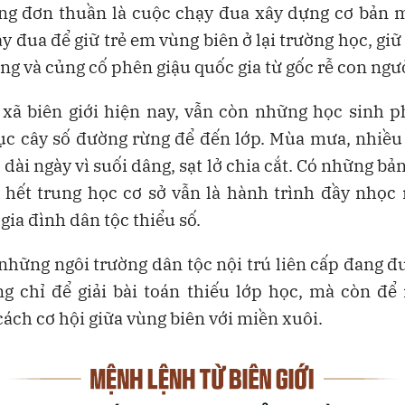
ng đơn thuần là cuộc chạy đua xây dựng cơ bản m
y đua để giữ trẻ em vùng biên ở lại trường học, giữ 
ng và củng cố phên giậu quốc gia từ gốc rễ con ngư
xã biên giới hiện nay, vẫn còn những học sinh p
ục cây số đường rừng để đến lớp. Mùa mưa, nhiều
 dài ngày vì suối dâng, sạt lở chia cắt. Có những bả
 hết trung học cơ sở vẫn là hành trình đầy nhọc
 gia đình dân tộc thiểu số.
 những ngôi trường dân tộc nội trú liên cấp đang 
g chỉ để giải bài toán thiếu lớp học, mà còn để
ách cơ hội giữa vùng biên với miền xuôi.