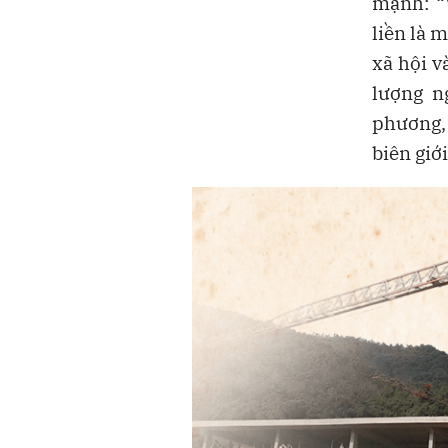
mạnh: “V
liền là 
xã hội 
lượng n
phương, 
biên giớ