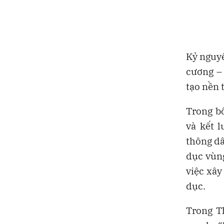
Kỷ nguyê
cương –
tạo nền 
Trong bố
và kết 
thông dâ
dục vùng
việc xây
dục.
Trong T