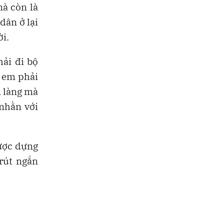
à còn là
dân ở lại
ời.
hải đi bộ
 em phải
n làng mà
 nhằn với
được dựng
 rút ngắn