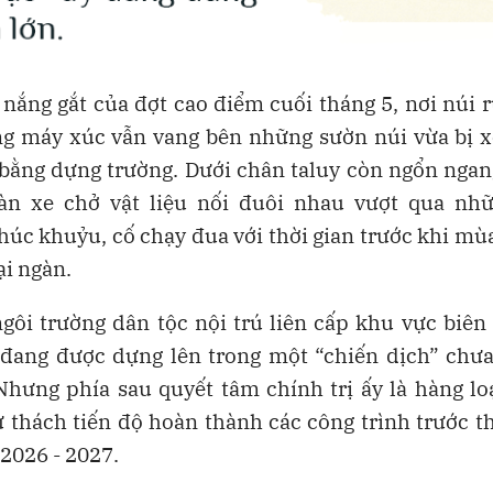
 nắng gắt của đợt cao điểm cuối tháng 5, nơi núi 
ếng máy xúc vẫn vang bên những sườn núi vừa bị 
bằng dựng trường. Dưới chân taluy còn ngổn ngan
àn xe chở vật liệu nối đuôi nhau vượt qua nh
úc khuỷu, cố chạy đua với thời gian trước khi m
i ngàn.
ôi trường dân tộc nội trú liên cấp khu vực biên 
n đang được dựng lên trong một “chiến dịch” chưa
 Nhưng phía sau quyết tâm chính trị ấy là hàng lo
ử thách tiến độ hoàn thành các công trình trước 
2026 - 2027.