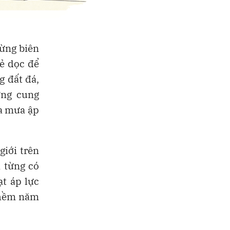
rừng biên
xẻ dọc để
g đất đá,
ững cung
ùa mưa ập
giới trên
 từng có
ạt áp lực
thềm năm