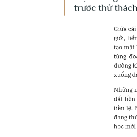
Giữa cái
giới, ti
tạo mặt 
từng đo
đường kh
xuống đạ
Những ng
đất liề
tiền lệ.
đang th
học mới 