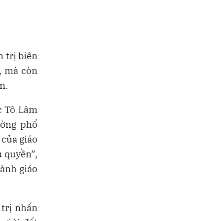
 trị biên
, mà còn
n.
ớc Tô Lâm
ường phổ
 của giáo
ủ quyền”,
gành giáo
trị nhấn