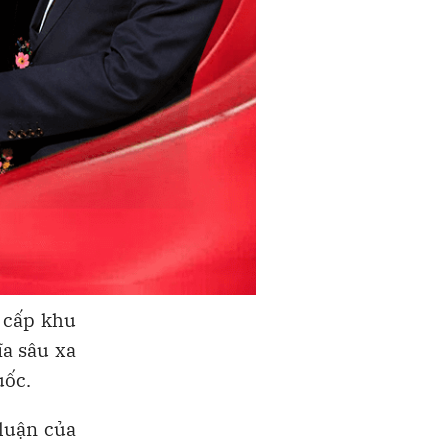
n cấp khu
ĩa sâu xa
uốc.
luận của