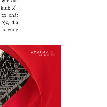
giới đất
kinh tế -
trí, chất
tộc, địa
 bào vùng