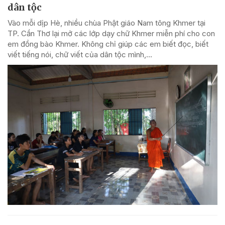
dân tộc
Vào mỗi dịp Hè, nhiều chùa Phật giáo Nam tông Khmer tại
TP. Cần Thơ lại mở các lớp dạy chữ Khmer miễn phí cho con
em đồng bào Khmer. Không chỉ giúp các em biết đọc, biết
viết tiếng nói, chữ viết của dân tộc mình,...