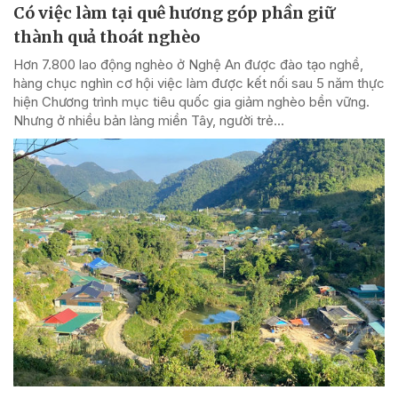
Có việc làm tại quê hương góp phần giữ
thành quả thoát nghèo
Hơn 7.800 lao động nghèo ở Nghệ An được đào tạo nghề,
hàng chục nghìn cơ hội việc làm được kết nối sau 5 năm thực
hiện Chương trình mục tiêu quốc gia giảm nghèo bền vững.
Nhưng ở nhiều bản làng miền Tây, người trẻ...