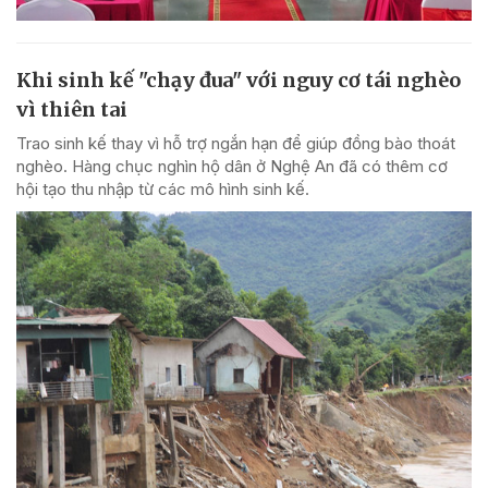
Khi sinh kế "chạy đua" với nguy cơ tái nghèo
vì thiên tai
Trao sinh kế thay vì hỗ trợ ngắn hạn để giúp đồng bào thoát
nghèo. Hàng chục nghìn hộ dân ở Nghệ An đã có thêm cơ
hội tạo thu nhập từ các mô hình sinh kế.