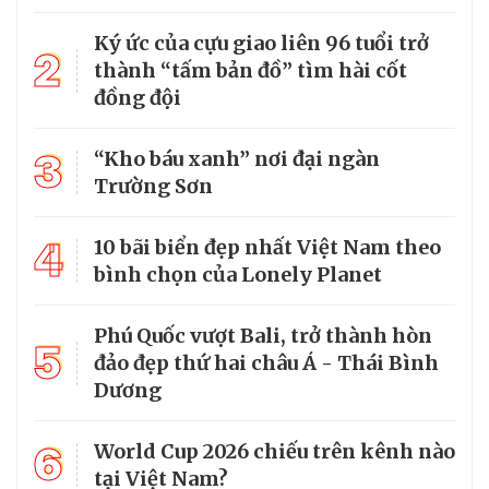
Ký ức của cựu giao liên 96 tuổi trở
2
thành “tấm bản đồ” tìm hài cốt
đồng đội
3
“Kho báu xanh” nơi đại ngàn
Trường Sơn
4
10 bãi biển đẹp nhất Việt Nam theo
bình chọn của Lonely Planet
Phú Quốc vượt Bali, trở thành hòn
5
đảo đẹp thứ hai châu Á - Thái Bình
Dương
6
World Cup 2026 chiếu trên kênh nào
tại Việt Nam?