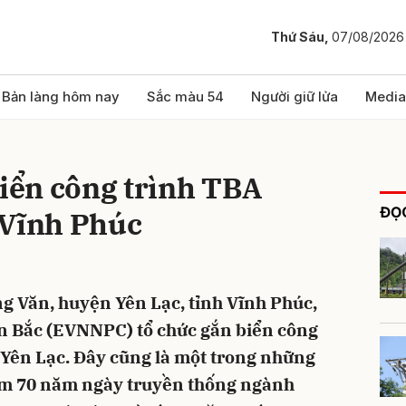
Thứ Sáu,
07/08/2026
bình luận
Bản làng hôm nay
Sắc màu 54
Người giữ lửa
Media
ển công trình TBA
ĐỌC
 Vĩnh Phúc
ng Văn, huyện Yên Lạc, tỉnh Vĩnh Phúc,
Hủy
G
ền Bắc (EVNNPC) tổ chức gắn biển công
 Yên Lạc. Đây cũng là một trong những
ệm 70 năm ngày truyền thống ngành