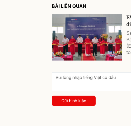
BÀI LIÊN QUAN
E
đ
S
B
(
to
Gửi bình luận