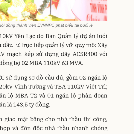
ội đồng thành viên EVNNPC phát biểu tại buổi lễ
10kV Yên Lạc do Ban Quản lý dự án lưới
 đầu tư trực tiếp quản lý với quy mô: Xây
kV mạch kép sử dụng dây ACSR400 với
t đồng bộ 02 MBA 110kV 63 MVA.
rời sử dụng sơ đồ cầu đủ, gồm 02 ngăn lộ
20kV Vĩnh Tường và TBA 110kV Việt Trì;
ăn lộ MBA T2 và 01 ngăn lộ phân đoạn
n là 143,5 tỷ đồng.
n giao mặt bằng cho nhà thầu thi công,
 hợp và đôn đốc nhà thầu nhanh chóng