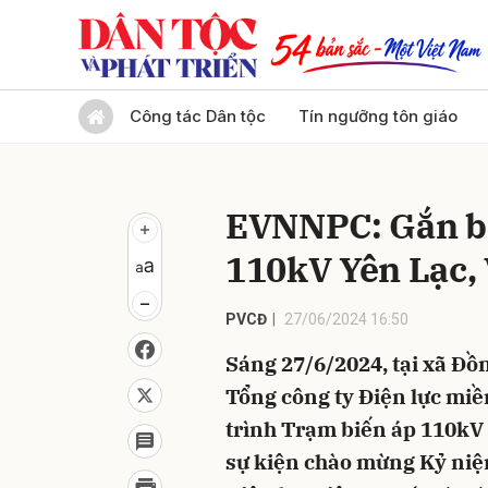
Gửi 
Công tác Dân tộc
Tín ngưỡng tôn giáo
EVNNPC: Gắn bi
110kV Yên Lạc,
PVCĐ
27/06/2024 16:50
Sáng 27/6/2024, tại xã Đồ
Tổng công ty Điện lực mi
trình Trạm biến áp 110kV
sự kiện chào mừng Kỷ ni