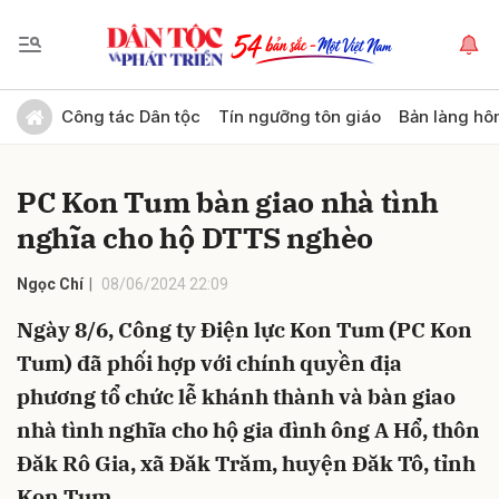
Gửi bình luận
Công tác Dân tộc
Tín ngưỡng tôn giáo
Bản làng hô
PC Kon Tum bàn giao nhà tình
nghĩa cho hộ DTTS nghèo
Ngọc Chí
08/06/2024 22:09
Ngày 8/6, Công ty Điện lực Kon Tum (PC Kon
Hủy
Gửi
Tum) đã phối hợp với chính quyền địa
phương tổ chức lễ khánh thành và bàn giao
nhà tình nghĩa cho hộ gia đình ông A Hổ, thôn
Đăk Rô Gia, xã Đăk Trăm, huyện Đăk Tô, tỉnh
Kon Tum.