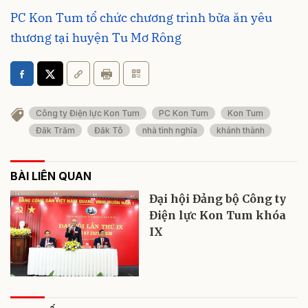
PC Kon Tum tổ chức chương trình bữa ăn yêu
thương tại huyện Tu Mơ Rông
Công ty Điện lực Kon Tum
PC Kon Tum
Kon Tum
Đăk Trăm
Đăk Tô
nhà tình nghĩa
khánh thành
BÀI LIÊN QUAN
Đại hội Đảng bộ Công ty
Điện lực Kon Tum khóa
IX