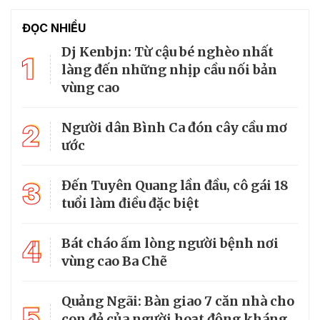
ĐỌC NHIỀU
Dj Kenbjn: Từ cậu bé nghèo nhất
1
làng đến những nhịp cầu nối bản
vùng cao
2
Người dân Bình Ca đón cây cầu mơ
ước
3
Đến Tuyên Quang lần đầu, cô gái 18
tuổi làm điều đặc biệt
4
Bát cháo ấm lòng người bệnh nơi
vùng cao Ba Chẽ
Quảng Ngãi: Bàn giao 7 căn nhà cho
5
con đẻ của người hoạt động kháng