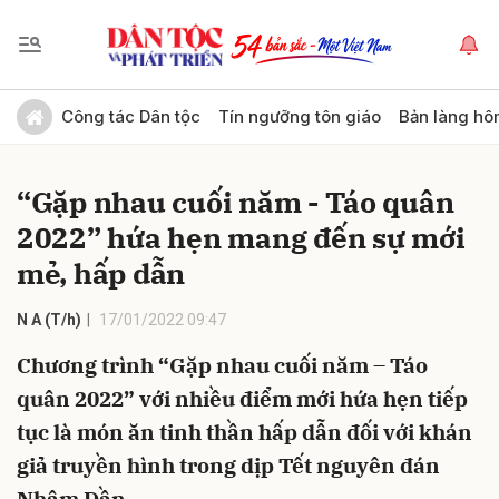
Gửi bình luận
Công tác Dân tộc
Tín ngưỡng tôn giáo
Bản làng hô
“Gặp nhau cuối năm - Táo quân
2022” hứa hẹn mang đến sự mới
mẻ, hấp dẫn
N A (T/h)
17/01/2022 09:47
Hủy
Gửi
Chương trình “Gặp nhau cuối năm – Táo
quân 2022” với nhiều điểm mới hứa hẹn tiếp
tục là món ăn tinh thần hấp dẫn đối với khán
giả truyền hình trong dịp Tết nguyên đán