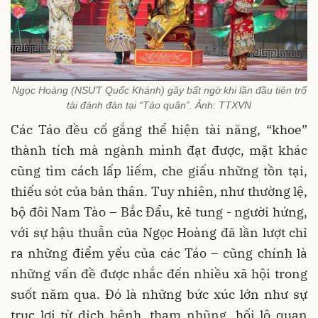
Ngọc Hoàng (NSƯT Quốc Khánh) gây bất ngờ khi lần đầu tiên trổ
tài đánh đàn tại “Táo quân”. Ảnh: TTXVN
Các Táo đều cố gắng thể hiện tài năng, “khoe”
thành tích mà ngành mình đạt được, mặt khác
cũng tìm cách lấp liếm, che giấu những tồn tại,
thiếu sót của bản thân. Tuy nhiên, như thường lệ,
bộ đôi Nam Tào – Bắc Đẩu, kẻ tung - người hứng,
với sự hậu thuẫn của Ngọc Hoàng đã lần lượt chỉ
ra những điểm yếu của các Táo – cũng chính là
những vấn đề được nhắc đến nhiều xã hội trong
suốt năm qua. Đó là những bức xúc lớn như sự
trục lợi từ dịch bệnh, tham nhũng, hối lộ quan