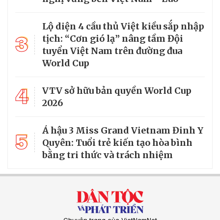
Lộ diện 4 cầu thủ Việt kiều sắp nhập
3
tịch: “Cơn gió lạ” nâng tầm Đội
tuyển Việt Nam trên đường đua
World Cup
4
VTV sở hữu bản quyền World Cup
2026
Á hậu 3 Miss Grand Vietnam Đinh Y
5
Quyên: Tuổi trẻ kiến tạo hòa bình
bằng tri thức và trách nhiệm
Chuyên trang của VietNamNet