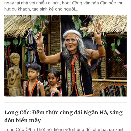
ngay tại nhà với nhiều di sản, hoạt động văn hóa đặc sắc thu
hút du khách, tạo sinh kế cho người...
Long Cốc: Đêm thức cùng dải Ngân Hà, sáng
đón biển mây
Long Cốc (Phú Thọ) nổi tiếng với những đồi chè bát úp xanh