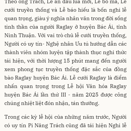
Theo ông Trách, Lễ ăn đầu lúa mới, Lễ bỏ mả, Lễ
cưới truyền thống và Lễ báo hiếu là bốn nghi lễ
quan trọng, giàu ý nghĩa nhân văn trong đời sống
tinh thần của người Raglay ở huyện Bác Ái, tỉnh
Ninh Thuận. Với vai trò chủ lễ cưới truyền thống,
Người có uy tín- Nghệ nhân Ưu tú hướng dẫn các
thành viên nhóm luyện tập thành thục nghi thức
tái hiện, với thời lượng 15 phút mang đến người
xem phong tục truyền thống đặc sắc của đồng
bào Raglay huyện Bác Ái. Lễ cưới Raglay là điểm
nhấn quan trọng trong Lễ hội Văn hóa Raglay
huyện Bác Ái lần thứ III - năm 2025 được công
chúng nhiệt liệt đón nhận, tán thưởng.
Trong các kỳ lễ hội của những năm trước, Người
có uy tín Pi Năng Trách cũng đã tái hiện Nghi lễ