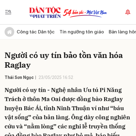
Gửi bình luận
Công tác Dân tộc
Tín ngưỡng tôn giáo
Bản làng hô
Người có uy tín bảo tồn văn hóa
Raglay
Thái Sơn Ngọc
23/05/2025 16:52
Người có uy tín - Nghệ nhân Ưu tú Pi Năng
Hủy
Gửi
Trách ở thôn Ma Oai được đồng bào Raglay
huyện Bác Ái, tỉnh Ninh Thuận ví như “báu
vật sống” của bản làng. Ông dày công nghiên
cứu và “nằm lòng” các nghi lễ truyền thống
của đồng bào Raglay như bỏ mả, báo hiếu,