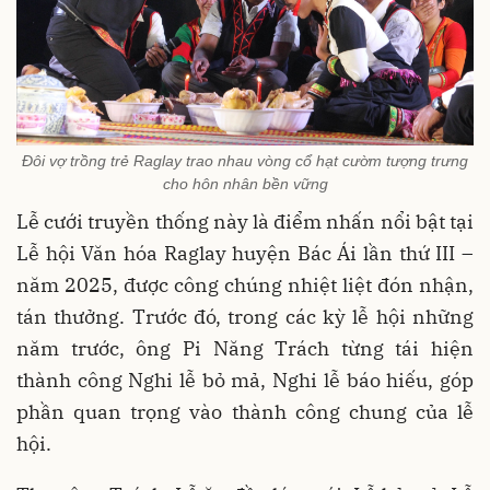
Đôi vợ trồng trẻ Raglay trao nhau vòng cổ hạt cườm tượng trưng
cho hôn nhân bền vững
Lễ cưới truyền thống này là điểm nhấn nổi bật tại
Lễ hội Văn hóa Raglay huyện Bác Ái lần thứ III –
năm 2025, được công chúng nhiệt liệt đón nhận,
tán thưởng. Trước đó, trong các kỳ lễ hội những
năm trước, ông Pi Năng Trách từng tái hiện
thành công Nghi lễ bỏ mả, Nghi lễ báo hiếu, góp
phần quan trọng vào thành công chung của lễ
hội.