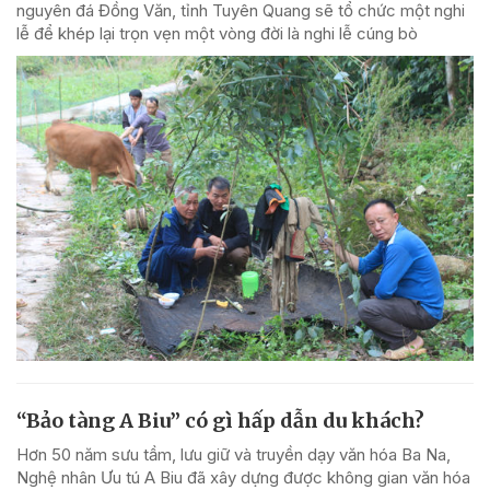
nguyên đá Đồng Văn, tỉnh Tuyên Quang sẽ tổ chức một nghi
lễ để khép lại trọn vẹn một vòng đời là nghi lễ cúng bò
“Bảo tàng A Biu” có gì hấp dẫn du khách?
Hơn 50 năm sưu tầm, lưu giữ và truyền dạy văn hóa Ba Na,
Nghệ nhân Ưu tú A Biu đã xây dựng được không gian văn hóa