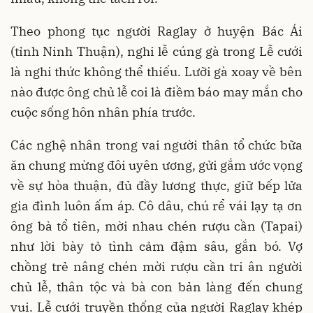
Theo phong tục người Raglay ở huyện Bác Ái
(tỉnh Ninh Thuận), nghi lễ cúng gà trong Lễ cưới
là nghi thức không thể thiếu. Lưỡi gà xoay về bên
nào được ông chủ lễ coi là điềm báo may mắn cho
cuộc sống hôn nhân phía trước.
Các nghệ nhân trong vai người thân tổ chức bữa
ăn chung mừng đôi uyên ương, gửi gắm ước vọng
về sự hòa thuận, đủ đầy lương thực, giữ bếp lửa
gia đình luôn ấm áp. Cô dâu, chú rể vái lạy tạ ơn
ông bà tổ tiên, mời nhau chén rượu cần (Tapai)
như lời bày tỏ tình cảm đậm sâu, gắn bó. Vợ
chồng trẻ nâng chén mời rượu cần tri ân người
chủ lễ, thân tộc và bà con bản làng đến chung
vui. Lễ cưới truyền thống của người Raglay khép