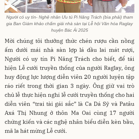
Người có uy tín- Nghệ nhân Ưu tú Pi Năng Trách (bìa phải) tham
gia Ban Giám khảo chấm giải nhà sàn tại Lễ hội Văn hóa Raglay
huyện Bác Ái 2025
Mời chúng tôi thưởng thức chén rượu cần nồng
ấm dưới mái nhà sàn lợp lá dầu lai mát rượi,
Người có uy tín Pi Năng Trách cho biết, để tái
hiện Lễ cưới truyền thống của người Raglay, ông
huy động lực lượng diễn viên 20 người luyện tập
ráo riết trong thời gian 3 ngày. Ông giữ vai trò
chủ lễ thực hiện nghi lễ cưới truyền thống cho hai
diễn viên “trai tài gái sắc” là Ca Dá Sỹ và Patâu
Axá Thị Nhung ở thôn Ma Oai cùng 17 người
chứng kiến và các nghệ nhân biểu diễn kèn bầu,
mã la hát mừng Lễ cưới.