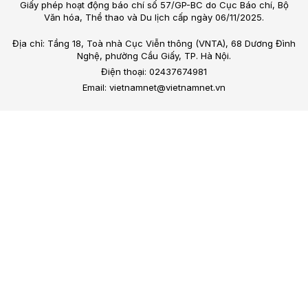
Giấy phép hoạt động báo chí số 57/GP-BC do Cục Báo chí, Bộ
Văn hóa, Thể thao và Du lịch cấp ngày 06/11/2025.
Địa chỉ: Tầng 18, Toà nhà Cục Viễn thông (VNTA), 68 Dương Đình
Nghệ, phường Cầu Giấy, TP. Hà Nội.
Điện thoại: 02437674981
Email: vietnamnet@vietnamnet.vn