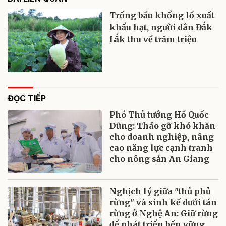
Trồng bầu khổng lồ xuất
khẩu hạt, người dân Đắk
Lắk thu về trăm triệu
ĐỌC TIẾP
Phó Thủ tướng Hồ Quốc
Dũng: Tháo gỡ khó khăn
cho doanh nghiệp, nâng
cao năng lực cạnh tranh
cho nông sản An Giang
Nghịch lý giữa "thủ phủ
rừng" và sinh kế dưới tán
rừng ở Nghệ An: Giữ rừng
để phát triển bền vững