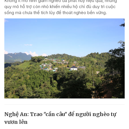
Không ít mô hình giảm nghèo đã phát huy hiệu quả, nhưng
quy mô hỗ trợ còn nhỏ khiến nhiều hộ chỉ đủ duy trì cuộc
sống mà chưa thể tích lũy để thoát nghèo bền vững.
Nghệ An: Trao "cần câu" để người nghèo tự
vươn lên