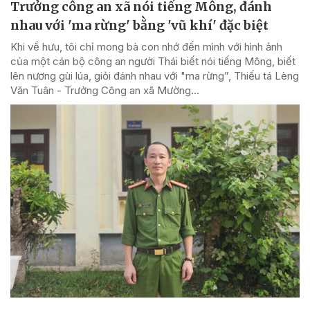
Trưởng công an xã nói tiếng Mông, đánh
nhau với 'ma rừng' bằng 'vũ khí' đặc biệt
Khi về hưu, tôi chỉ mong bà con nhớ đến mình với hình ảnh
của một cán bộ công an người Thái biết nói tiếng Mông, biết
lên nương gùi lúa, giỏi đánh nhau với "ma rừng”, Thiếu tá Lèng
Văn Tuân - Trưởng Công an xã Mường...