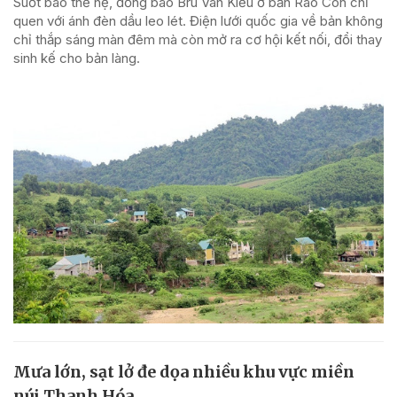
Suốt bao thế hệ, đồng bào Bru Vân Kiều ở bản Rào Con chỉ
quen với ánh đèn dầu leo lét. Điện lưới quốc gia về bản không
chỉ thắp sáng màn đêm mà còn mở ra cơ hội kết nối, đổi thay
sinh kế cho bản làng.
Mưa lớn, sạt lở đe dọa nhiều khu vực miền
núi Thanh Hóa