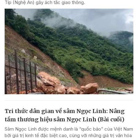
Típ (Nghệ An) gây ách tắc giao thông.
Tri thức dân gian về sâm Ngọc Linh: Nâng
tầm thương hiệu sâm Ngọc Linh (Bài cuối)
Sâm Ngọc Linh được mệnh danh là “quốc bảo” của Việt Nam
bởi giá trị kinh tế đặc biệt cao, cùng với những giá trị văn hóa