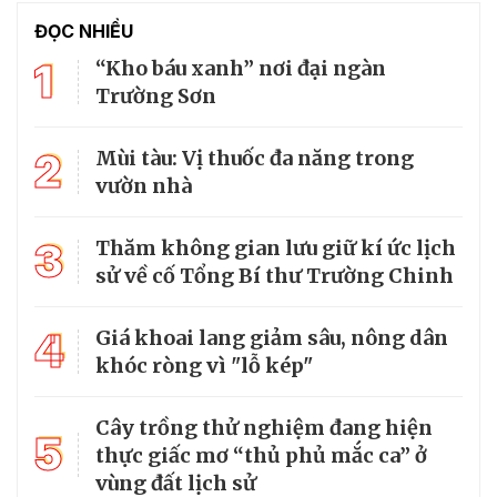
ĐỌC NHIỀU
1
“Kho báu xanh” nơi đại ngàn
Trường Sơn
2
Mùi tàu: Vị thuốc đa năng trong
vườn nhà
3
Thăm không gian lưu giữ kí ức lịch
sử về cố Tổng Bí thư Trường Chinh
4
Giá khoai lang giảm sâu, nông dân
khóc ròng vì "lỗ kép"
Cây trồng thử nghiệm đang hiện
5
thực giấc mơ “thủ phủ mắc ca” ở
vùng đất lịch sử