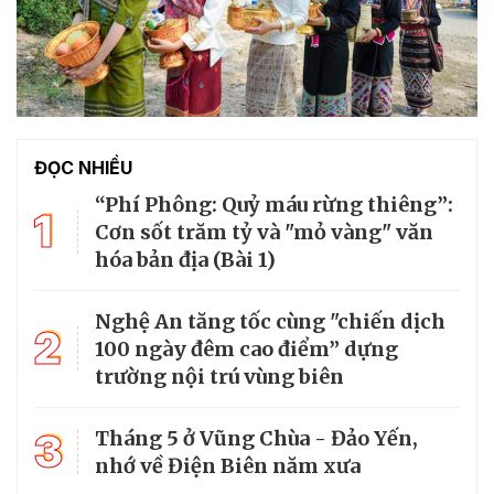
ĐỌC NHIỀU
“Phí Phông: Quỷ máu rừng thiêng”:
1
Cơn sốt trăm tỷ và "mỏ vàng" văn
hóa bản địa (Bài 1)
Nghệ An tăng tốc cùng "chiến dịch
2
100 ngày đêm cao điểm” dựng
trường nội trú vùng biên
3
Tháng 5 ở Vũng Chùa - Đảo Yến,
nhớ về Điện Biên năm xưa