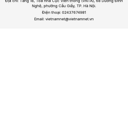
Địa chỉ: Tầng 18, Toà nhà Cục Viễn thông (VNTA), 68 Dương Đình
Nghệ, phường Cầu Giấy, TP. Hà Nội.
Điện thoại: 02437674981
Email: vietnamnet@vietnamnet.vn