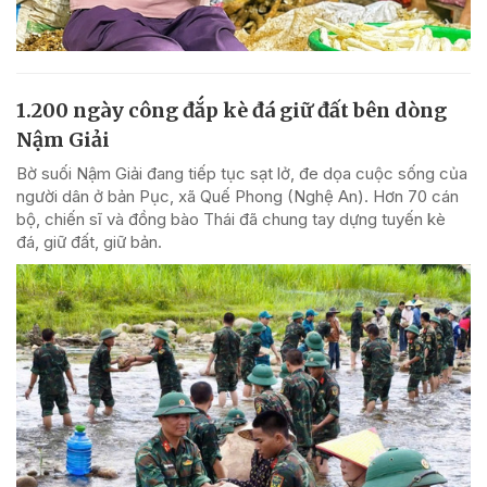
1.200 ngày công đắp kè đá giữ đất bên dòng
Nậm Giải
Bờ suối Nậm Giải đang tiếp tục sạt lở, đe dọa cuộc sống của
người dân ở bản Pục, xã Quế Phong (Nghệ An). Hơn 70 cán
bộ, chiến sĩ và đồng bào Thái đã chung tay dựng tuyến kè
đá, giữ đất, giữ bản.