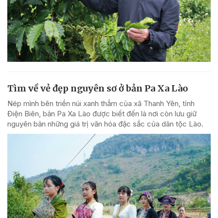
Tìm về vẻ đẹp nguyên sơ ở bản Pa Xa Lào
Nép mình bên triền núi xanh thẳm của xã Thanh Yên, tỉnh
Điện Biên, bản Pa Xa Lào được biết đến là nơi còn lưu giữ
nguyên bản những giá trị văn hóa đặc sắc của dân tộc Lào.