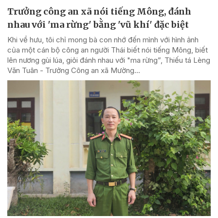
Trưởng công an xã nói tiếng Mông, đánh
nhau với 'ma rừng' bằng 'vũ khí' đặc biệt
Khi về hưu, tôi chỉ mong bà con nhớ đến mình với hình ảnh
của một cán bộ công an người Thái biết nói tiếng Mông, biết
lên nương gùi lúa, giỏi đánh nhau với "ma rừng”, Thiếu tá Lèng
Văn Tuân - Trưởng Công an xã Mường...