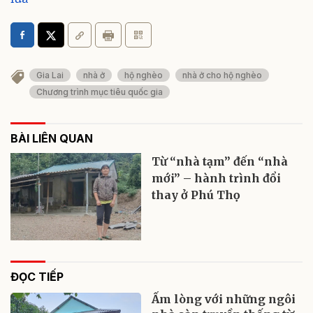
Gia Lai
nhà ở
hộ nghèo
nhà ở cho hộ nghèo
Chương trình mục tiêu quốc gia
BÀI LIÊN QUAN
Từ “nhà tạm” đến “nhà
mới” – hành trình đổi
thay ở Phú Thọ
ĐỌC TIẾP
Ấm lòng với những ngôi