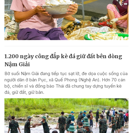
1.200 ngày công đắp kè đá giữ đất bên dòng
Nậm Giải
Bờ suối Nậm Giải đang tiếp tục sạt lở, đe dọa cuộc sống của
người dân ở bản Pục, xã Quế Phong (Nghệ An). Hơn 70 cán
bộ, chiến sĩ và đồng bào Thái đã chung tay dựng tuyến kè
đá, giữ đất, giữ bản.