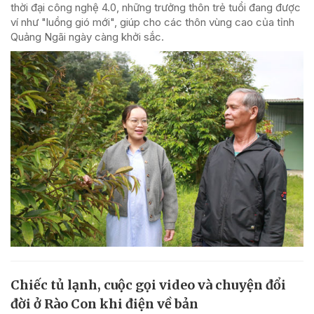
thời đại công nghệ 4.0, những trưởng thôn trẻ tuổi đang được
ví như "luồng gió mới", giúp cho các thôn vùng cao của tỉnh
Quảng Ngãi ngày càng khởi sắc.
Chiếc tủ lạnh, cuộc gọi video và chuyện đổi
đời ở Rào Con khi điện về bản