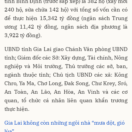
tỉnh Bình Định (trước sắp xếp) là 382 hộ (xây mới
240 hộ, sửa chữa 142 hộ) với tổng số vốn cần có
để thực hiện 15,342 tỷ đồng (ngân sách Trung
ương 11,42 tỷ đồng, ngân sách địa phương là
3,922 tỷ đồng).
UBND tỉnh Gia Lai giao Chánh Văn phòng UBND
tỉnh; Giám đốc các Sở: Xây dựng, Tài chính, Nông
nghiệp và Môi trường, Thủ trưởng các sở, ban,
ngành thuộc tỉnh; Chủ tịch UBND các xã: Kông
Chro, Ya Ma, Chơ Long, Đak Song, Chư Krey, Sró,
An Toàn, An Lão, An Hòa, An Vinh và các cơ
quan, tổ chức cá nhân liên quan khẩn trương
thực hiện.
Gia Lai không còn những ngôi nhà “mưa dột, gió
lùa”