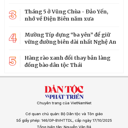
3
Tháng 5 ở Vũng Chùa - Đảo Yến,
nhớ về Điện Biên năm xưa
4
Mường Típ dựng “ba yên” để giữ
vững đường biên dài nhất Nghệ An
5
Hàng rào xanh đổi thay bản làng
đồng bào dân tộc Thái
Chuyên trang của VietNamNet
Cơ quan chủ quản: Bộ Dân tộc và Tôn giáo
Số giấy phép: 146/GP-BVHTTDL, cấp ngày 17/10/2025
Tổng biên tập: Nguyễn Văn Bá