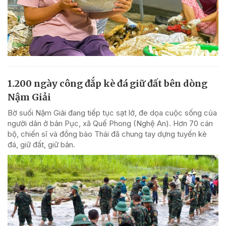
1.200 ngày công đắp kè đá giữ đất bên dòng
Nậm Giải
Bờ suối Nậm Giải đang tiếp tục sạt lở, đe dọa cuộc sống của
người dân ở bản Pục, xã Quế Phong (Nghệ An). Hơn 70 cán
bộ, chiến sĩ và đồng bào Thái đã chung tay dựng tuyến kè
đá, giữ đất, giữ bản.