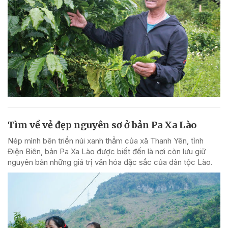
Tìm về vẻ đẹp nguyên sơ ở bản Pa Xa Lào
Nép mình bên triền núi xanh thẳm của xã Thanh Yên, tỉnh
Điện Biên, bản Pa Xa Lào được biết đến là nơi còn lưu giữ
nguyên bản những giá trị văn hóa đặc sắc của dân tộc Lào.