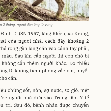
n 2 tháng, người đàn ông tử vong
Đinh D. (SN 1957, làng Klếch, xã Krong,
hai của người nhà, cách đây khoảng 2
 thả rông gần làng cắn vào cánh tay phải,
 máu. Sau khi cắn người thì con chó bị
 không cắn thêm người khác. Do thiếu
ng D. không tiêm phòng vắc xin, huyết
chó cắn.
ệu chứng sốt, nôn, sợ nước, sợ gió, mệt
ược người nhà đưa vào Trung tâm Y tế
u trị. Sau đó, bệnh nhân được chuyển