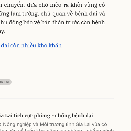
 chuyển, đưa chó mèo ra khỏi vùng có
hững lầm tưởng, chủ quan về bệnh dại và
 chủ động bảo vệ bản thân trước căn bệnh
ày.
 dại còn nhiều khó khăn
ia Lai
ia Lai tích cực phòng - chống bệnh dại
 Nông nghiệp và Môi trường tỉnh Gia Lai vừa có
ông văn về triển khai công tác phòng - chống bệnh