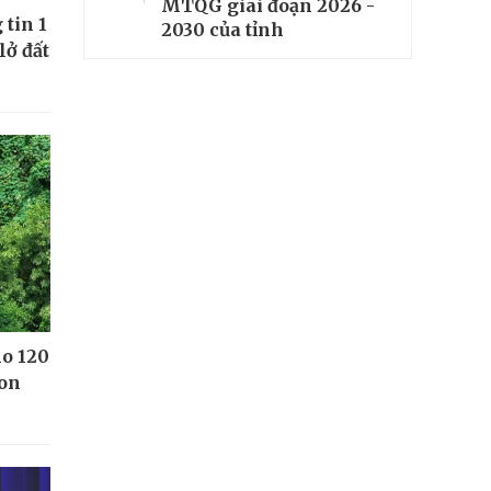
MTQG giai đoạn 2026 -
tin 1
2030 của tỉnh
lở đất
ho 120
Kon