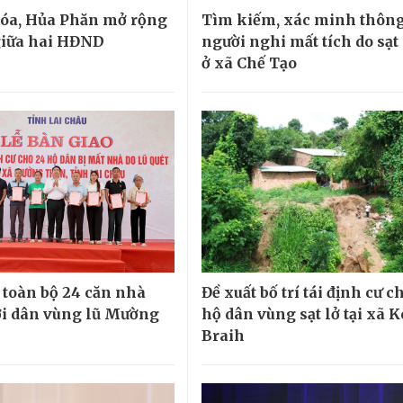
óa, Hủa Phăn mở rộng
Tìm kiếm, xác minh thông 
giữa hai HĐND
người nghi mất tích do sạt 
ở xã Chế Tạo
 toàn bộ 24 căn nhà
Đề xuất bố trí tái định cư c
i dân vùng lũ Mường
hộ dân vùng sạt lở tại xã 
Braih