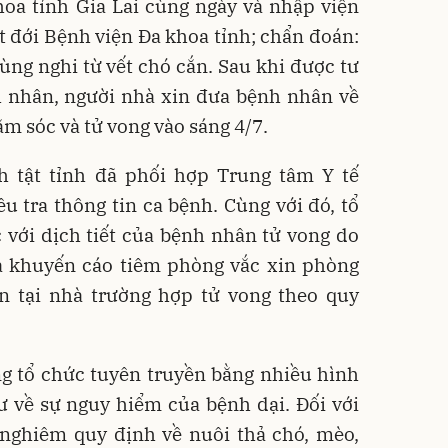
oa tỉnh Gia Lai cùng ngày và nhập viện
ệt đới Bệnh viện Đa khoa tỉnh; chẩn đoán:
ùng nghi từ vết chó cắn. Sau khi được tư
h nhân, người nhà xin đưa bệnh nhân về
ăm sóc và tử vong vào sáng 4/7.
 tật tỉnh đã phối hợp Trung tâm Y tế
 tra thông tin ca bệnh. Cùng với đó, tổ
 với dịch tiết của bệnh nhân tử vong do
à khuyến cáo tiêm phòng vắc xin phòng
ẩn tại nhà trường hợp tử vong theo quy
g tổ chức tuyên truyền bằng nhiều hình
 về sự nguy hiểm của bệnh dại. Đối với
nghiêm quy định về nuôi thả chó, mèo,