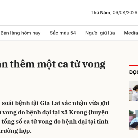
Thứ Năm,
06/08/2026
bình luận
Bản làng hôm nay
Sắc màu 54
Người giữ lửa
Media
ận thêm một ca tử vong
ĐỌC
soát bệnh tật Gia Lai xác nhận vừa ghi
Hủy
G
 vong do bệnh dại tại xã Krong (huyện
 tổng số ca tử vong do bệnh dại tại tỉnh
trường hợp.