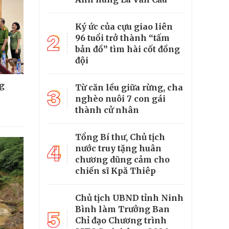
Ký ức của cựu giao liên
2
96 tuổi trở thành “tấm
bản đồ” tìm hài cốt đồng
đội
g
Từ căn lều giữa rừng, cha
3
nghèo nuôi 7 con gái
thành cử nhân
Tổng Bí thư, Chủ tịch
4
nước truy tặng huân
chương dũng cảm cho
chiến sĩ Kpă Thiêp
Chủ tịch UBND tỉnh Ninh
Bình làm Trưởng Ban
5
Chỉ đạo Chương trình