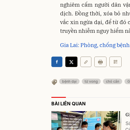
nghiêm cấm người dân vận
dịch. Đồng thời, xóa bỏ n
vắc xin ngừa dại, để từ đó
truyền nhiễm nguy hiểm n
Gia Lai: Phòng, chống bệnh
bệnh dại
tử vong
chó cắn
G
BÀI LIÊN QUAN
G
Sở
C