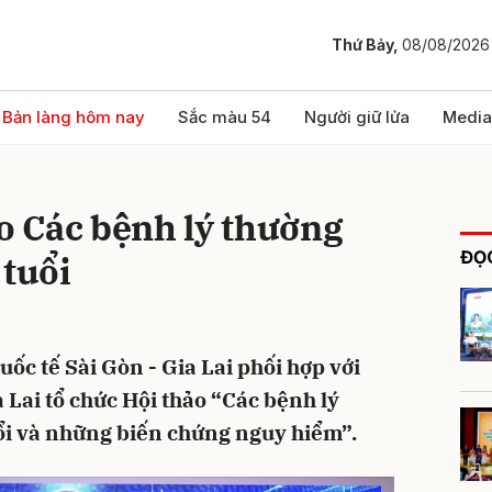
Thứ Bảy,
08/08/2026
bình luận
Bản làng hôm nay
Sắc màu 54
Người giữ lửa
Media
ảo Các bệnh lý thường
ĐỌC
 tuổi
ốc tế Sài Gòn - Gia Lai phối hợp với
Hủy
G
a Lai tổ chức Hội thảo “Các bệnh lý
ổi và những biến chứng nguy hiểm”.