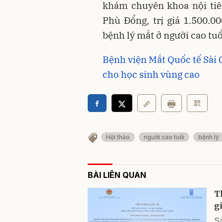
khám chuyên khoa nội ti
Phù Đổng, trị giá 1.500.0
bệnh lý mắt ở người cao tuổ
Bệnh viện Mắt Quốc tế Sài 
cho học sinh vùng cao
Hội thảo
người cao tuổi
bệnh lý
BÀI LIÊN QUAN
T
g
Sá