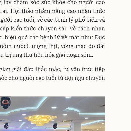
g tay chăm sóc sức khỏe cho người cao
a Lai. Hội thảo nhằm nâng cao nhận thức
người cao tuổi, về các bệnh lý phổ biến và
 cấp kiến thức chuyên sâu về cách nhận
rị hiệu quả các bệnh lý về mắt như: Đục
cườm nước), mộng thịt, võng mạc do đái
u trị ung thư tiêu hóa giai đoạn sớm.
ian giải đáp thắc mắc, tư vấn trực tiếp
ỏe cho người cao tuổi từ đội ngũ chuyên