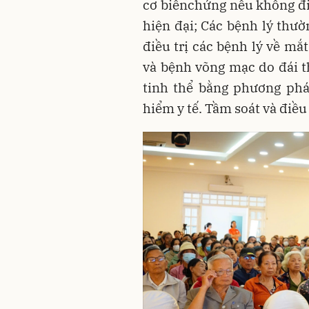
cơ biếnchứng nếu không điề
hiện đại; Các bệnh lý thư
điều trị các bệnh lý về m
và bệnh võng mạc do đái t
tinh thể bằng phương pháp
hiểm y tế. Tầm soát và điều