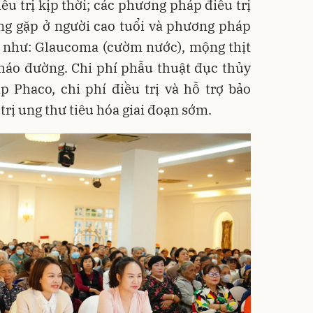
u trị kịp thời; các phương pháp điều trị
ờng gặp ở người cao tuổi và phương pháp
ắt như: Glaucoma (cườm nước), mộng thịt
háo đường. Chi phí phẫu thuật đục thủy
 Phaco, chi phí điều trị và hỗ trợ bảo
 trị ung thư tiêu hóa giai đoạn sớm.