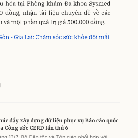
êu hóa tại Phòng khám Đa khoa Sysmed
00 đồng, nhận tài liệu chuyên đề về các
i và một phần quà trị giá 500.000 đồng.
Gòn - Gia Lai: Chăm sóc sức khỏe đôi mắt
húc đẩy xây dựng dữ liệu phục vụ Báo cáo quốc
ia Công ước CERD lần thứ 6
ng 13/7, Bộ Dân tộc và Tôn giáo phối hợp với