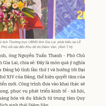
ịch Thường trực UBND tỉnh Gia Lai, phát biểu tại Lễ
Phủ nối dài đến Khu đô thị Diêm Vân. (Ảnh T.N)
hành, ông Nguyễn Tuấn Thanh - Phó Chủ
 Gia Lai, chia sẻ: Đây là món quà ý nghĩa
 Đảng bộ tỉnh lần thứ I và hướng tới Đại
 thứ XIV của Đảng, thể hiện quyết tâm của
riển mới. Công trình đưa vào khai thác sẽ
ọng, phục vụ phát triển kinh tế - xã hội,
 hàng hóa và du khách từ trung tâm Quy
lịch sinh thái Diêm Vân.