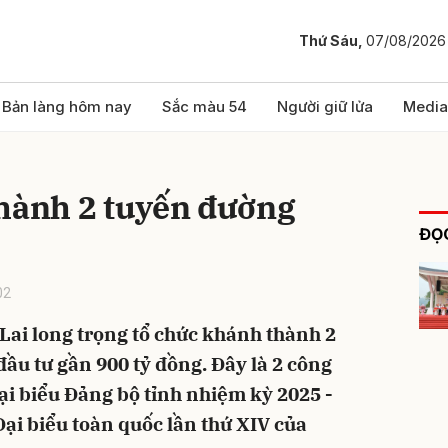
Thứ Sáu,
07/08/2026
bình luận
Bản làng hôm nay
Sắc màu 54
Người giữ lửa
Media
thành 2 tuyến đường
ĐỌC
02
Lai long trọng tổ chức khánh thành 2
Hủy
G
đầu tư gần 900 tỷ đồng. Đây là 2 công
ại biểu Đảng bộ tỉnh nhiệm kỳ 2025 -
Đại biểu toàn quốc lần thứ XIV của