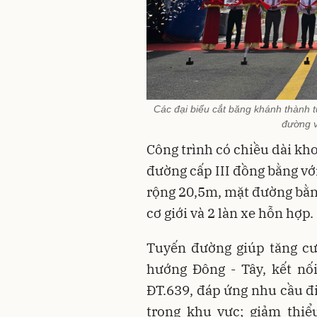
Các đại biểu cắt băng khánh thành t
đường 
Công trình có chiều dài kho
đường cấp III đồng bằng vớ
rộng 20,5m, mặt đường bằng
cơ giới và 2 làn xe hỗn hợp.
Tuyến đường giúp tăng cư
hướng Đông - Tây, kết nố
ĐT.639, đáp ứng nhu cầu đi
trong khu vực; giảm thiể