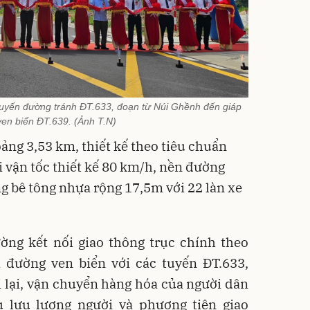
uyến đường tránh ĐT.633, đoạn từ Núi Ghềnh đến giáp
ven biển ĐT.639. (Ảnh T.N)
ảng 3,53 km, thiết kế theo tiêu chuẩn
i vận tốc thiết kế 80 km/h, nền đường
 bê tông nhựa rộng 17,5m với 22 làn xe
ờng kết nối giao thông trục chính theo
i đường ven biển với các tuyến ĐT.633,
 lại, vận chuyển hàng hóa của người dân
u lưu lượng người và phương tiện giao