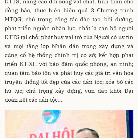
DTTS; nâng cao đời sống vật chất, tinh thần cho
đồng bào, thực hiện hiệu quả 3 Chương trình
MTQG; chú trọng công tác đào tạo, bồi dưỡng,
phát triển nguồn nhân lực, nhất là cán bộ người
DTTS tại chỗ; phát huy vai trò của Người có uy tín
và mọi tầng lớp Nhân dân trong xây dựng và
củng cố hệ thống chính trị cơ sở; kết hợp phát
triển KT-XH với bảo đảm quốc phòng, an ninh;
quan tâm bảo tồn và phát huy các giá trị văn hóa
truyền thống tốt đẹp của các dân tộc; xóa bỏ các
hủ tục; chú trọng xây dựng, vun đắp khối Đại
đoàn kết các dân tộc...