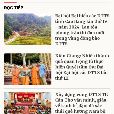
ĐỌC TIẾP
Đại hội Đại biểu các DTTS
tỉnh Cao Bằng lần thứ IV
- năm 2024: Lan tỏa
phong trào thi đua mới
trong vùng đồng bào
DTTS
Kiên Giang: Nhiều thành
quả quan trọng từ thực
hiện Quyết tâm thư Đại
hội Đại hội các DTTS lần
thứ III
Xây dựng vùng DTTS TP.
Cần Thơ văn minh, giàu
về kinh tế, đậm đà sắc
thái quê hương Nam bộ,