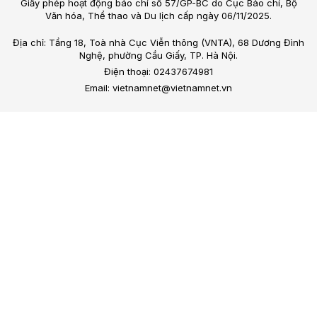
Giấy phép hoạt động báo chí số 57/GP-BC do Cục Báo chí, Bộ
Văn hóa, Thể thao và Du lịch cấp ngày 06/11/2025.
Địa chỉ: Tầng 18, Toà nhà Cục Viễn thông (VNTA), 68 Dương Đình
Nghệ, phường Cầu Giấy, TP. Hà Nội.
Điện thoại: 02437674981
Email: vietnamnet@vietnamnet.vn