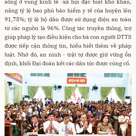
sống ở vùng kinh tế -xã hội đặc biệt khó khăn,
nâng tỷ lệ bao phủ bảo hiểm y tế của huyện lên
91,75%; tỷ lệ hộ dân được sử dụng điện an toàn
từ các nguồn là 96%. Công tác truyền thông, trợ
giúp pháp lý tạo điều kiện cho bà con người DTTS
được tiếp cận thông tin, hiểu biết thêm về pháp
luật. Nhờ đó, an ninh - trật tự được giữ vững ổn
định, khối Đại đoàn kết các dân tộc được củng cố.