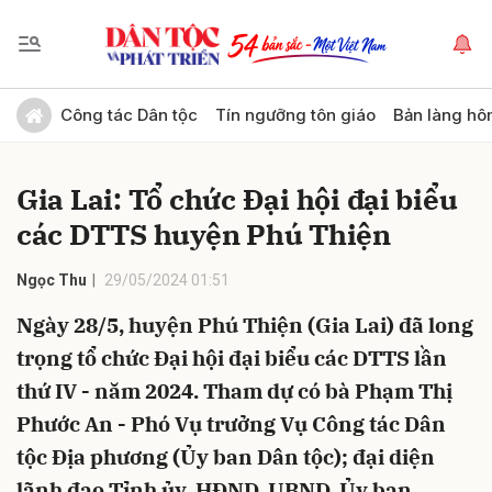
Gửi bình luận
Công tác Dân tộc
Tín ngưỡng tôn giáo
Bản làng hô
Gia Lai: Tổ chức Đại hội đại biểu
các DTTS huyện Phú Thiện
Ngọc Thu
29/05/2024 01:51
Ngày 28/5, huyện Phú Thiện (Gia Lai) đã long
Hủy
Gửi
trọng tổ chức Đại hội đại biểu các DTTS lần
thứ IV - năm 2024. Tham dự có bà Phạm Thị
Phước An - Phó Vụ trưởng Vụ Công tác Dân
tộc Địa phương (Ủy ban Dân tộc); đại diện
lãnh đạo Tỉnh ủy, HĐND, UBND, Ủy ban