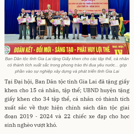
Ban Dân tộc tỉnh Gia Lai tặng Giấy khen cho các tập thể, cá nhân
có thành tích xuất sắc trong phong trào thi đua yêu nước... góp
phần vào sự nghiệp xây dựng và phát triển tỉnh Gia Lai
Tại Đại hội, Ban Dân tộc tỉnh Gia Lai đã tặng giấy
khen cho 15 cá nhân, tập thể; UBND huyện tặng
giấy khen cho 34 tập thể, cá nhân có thành tích
xuất sắc về thực hiện chính sách dân tộc giai
đoạn 2019 - 2024 và 22 chiếc xe đạp cho học
sinh nghèo vượt khó.