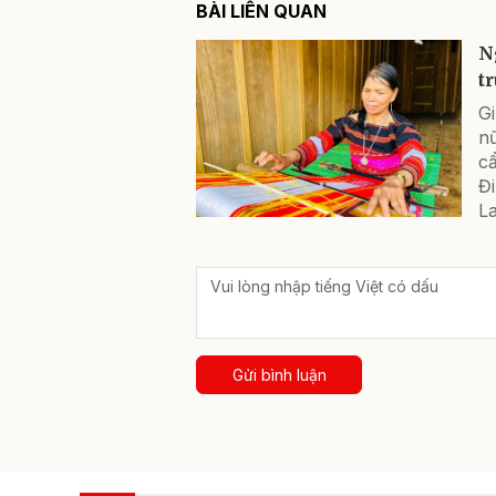
BÀI LIÊN QUAN
N
t
Gi
n
c
Đi
La
Gửi bình luận