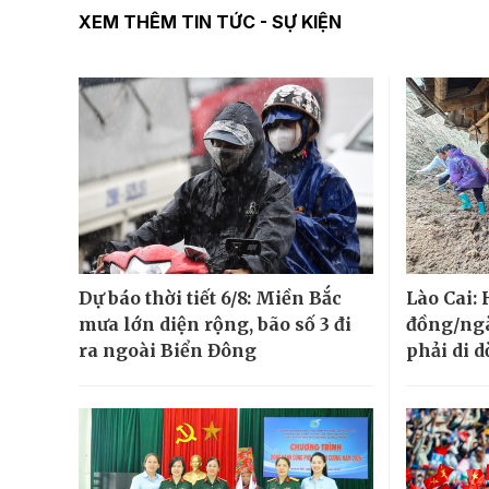
XEM THÊM TIN TỨC - SỰ KIỆN
Dự báo thời tiết 6/8: Miền Bắc
Lào Cai:
mưa lớn diện rộng, bão số 3 đi
đồng/ngà
ra ngoài Biển Đông
phải di d