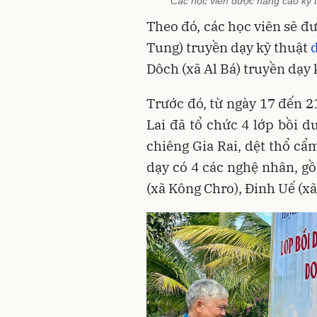
Các học viên được nâng cao kỹ 
Theo đó, các học viên sẽ đ
Tung) truyền dạy kỹ thuật
Dôch (xã Al Bá) truyền dạy 
Trước đó, từ ngày 17 đến 2
Lai đã tổ chức 4 lớp bồi 
chiêng Gia Rai, dệt thổ cẩ
dạy có 4 các nghệ nhân, gồ
(xã Kông Chro), Đinh Uế (x