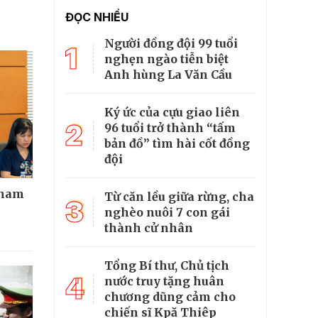
ĐỌC NHIỀU
Người đồng đội 99 tuổi
1
nghẹn ngào tiễn biệt
Anh hùng La Văn Cầu
Ký ức của cựu giao liên
2
96 tuổi trở thành “tấm
bản đồ” tìm hài cốt đồng
đội
tham
Từ căn lều giữa rừng, cha
3
nghèo nuôi 7 con gái
thành cử nhân
Tổng Bí thư, Chủ tịch
4
nước truy tặng huân
chương dũng cảm cho
chiến sĩ Kpă Thiêp