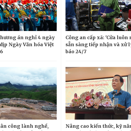
phương án nghỉ 4 ngày
Công an cấp xã: 'Cửa luôn 
 dịp Ngày Văn hóa Việt
sẵn sàng tiếp nhận và xử l
6
báo 24/7
ân công lành nghề,
Nâng cao kiến thức, kỹ nă