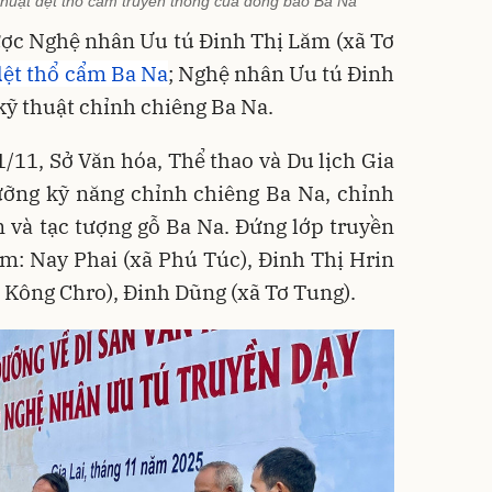
thuật dệt thổ cẩm truyền thống của đồng bào Ba Na
ược Nghệ nhân Ưu tú Đinh Thị Lăm (xã Tơ
dệt thổ cẩm Ba Na
; Nghệ nhân Ưu tú Đinh
kỹ thuật chỉnh chiêng Ba Na.
1/11, Sở Văn hóa, Thể thao và Du lịch Gia
dưỡng kỹ năng chỉnh chiêng Ba Na, chỉnh
m và tạc tượng gỗ Ba Na. Đứng lớp truyền
m: Nay Phai (xã Phú Túc), Đinh Thị Hrin
ã Kông Chro), Đinh Dũng (xã Tơ Tung).