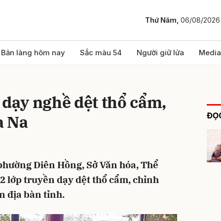
Thứ Năm,
06/08/2026
bình luận
Bản làng hôm nay
Sắc màu 54
Người giữ lửa
Media
 dạy nghề dệt thổ cẩm,
ĐỌC
a Na
 phường Diên Hồng, Sở Văn hóa, Thể
Hủy
G
 2 lớp truyền dạy dệt thổ cẩm, chỉnh
n địa bàn tỉnh.