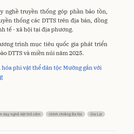
ạy nghề truyền thống góp phần bảo tồn,
ruyền thống các DTTS trên địa bàn, đồng
nh tế - xã hội tại địa phương.
ương trình mục tiêu quốc gia phát triển
 bào DTTS và miền núi năm 2025.
hóa phi vật thể dân tộc Mường gắn với
ng
n dạy nghề dệt thổ cẩm
chỉnh chiêng Ba Na
Gia Lai