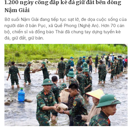
1.200 ngày công đắp kè đá giữ đất bên dòng
Nậm Giải
Bờ suối Nậm Giải đang tiếp tục sạt lở, đe dọa cuộc sống của
người dân ở bản Pục, xã Quế Phong (Nghệ An). Hơn 70 cán
bộ, chiến sĩ và đồng bào Thái đã chung tay dựng tuyến kè
đá, giữ đất, giữ bản.