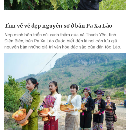
Tìm về vẻ đẹp nguyên sơ ở bản Pa Xa Lào
Nép mình bên triền núi xanh thẳm của xã Thanh Yên, tỉnh
Điện Biên, bản Pa Xa Lào được biết đến là nơi còn lưu giữ
nguyên bản những giá trị văn hóa đặc sắc của dân tộc Lào.