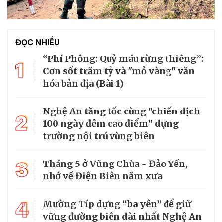
ĐỌC NHIỀU
“Phí Phông: Quỷ máu rừng thiêng”:
1
Cơn sốt trăm tỷ và "mỏ vàng" văn
hóa bản địa (Bài 1)
Nghệ An tăng tốc cùng "chiến dịch
2
100 ngày đêm cao điểm” dựng
trường nội trú vùng biên
3
Tháng 5 ở Vũng Chùa - Đảo Yến,
nhớ về Điện Biên năm xưa
4
Mường Típ dựng “ba yên” để giữ
vững đường biên dài nhất Nghệ An