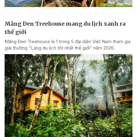
Măng Đen Treehouse mang du lịch xanh ra
thế giới
Măng Đen Treehouse là 1 trong 5 đại diện Việt Nam tham gia
giải thưởng “Làng du lịch tốt nhất thế giới” năm 2026.