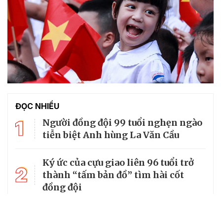
ĐỌC NHIỀU
1
Người đồng đội 99 tuổi nghẹn ngào
tiễn biệt Anh hùng La Văn Cầu
Ký ức của cựu giao liên 96 tuổi trở
2
thành “tấm bản đồ” tìm hài cốt
đồng đội
3
Từ căn lều giữa rừng, cha nghèo