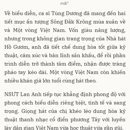
mãi".
Về biểu diễn, ca sĩ Tùng Dương đã mang đến hai
tiết mục ấn tượng Sông Đắk Krông mùa xuân về
và Một vòng Việt Nam. Vốn giàu năng lượng,
nhưng trong không gian trang trọng của Nhà hát
Hồ Gươm, anh đã tiết chế dung hòa tốt giữa kỹ
thuật, cảm xúc và bản lĩnh sân khấu, để rồi phần
trình diễn trở thành tâm điểm, nhận được tràng
pháo tay kéo dài. Một vòng Việt Nam còn khiến
nhiều khán giả lớn tuổi cùng hát theo.
NSƯT Lan Anh tiếp tục khẳng định phong độ với
phong cách biểu diễn riêng biệt, tinh tế và sang
trọng. Giọng hát của chị khéo léo dung hòa kỹ
thuật thanh nhạc cổ điển phương Tây với luyến
láy dân gian Việt Nam vừa học thuật vừa gần gũi.