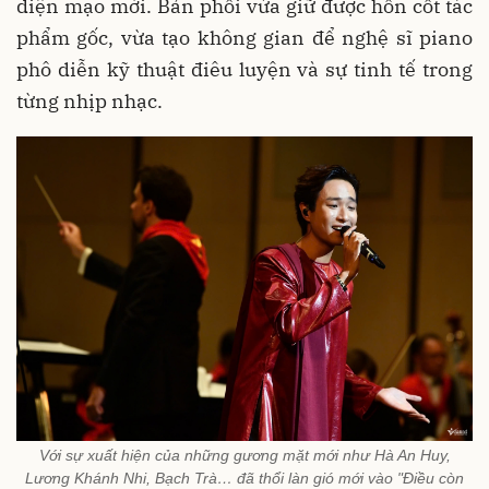
diện mạo mới. Bản phối vừa giữ được hồn cốt tác
phẩm gốc, vừa tạo không gian để nghệ sĩ piano
phô diễn kỹ thuật điêu luyện và sự tinh tế trong
từng nhịp nhạc.
Với sự xuất hiện của những gương mặt mới như Hà An Huy,
Lương Khánh Nhi, Bạch Trà… đã thổi làn gió mới vào "Điều còn