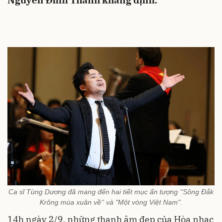
Nguyễn Đình Thành khẳng định.
Ca sĩ Tùng Dương đã mang đến hai tiết mục ấn tượng ''Sông Đắk
Krông mùa xuân về'' và "Một vòng Việt Nam".
14h ngày 2/9, những thanh âm đẹp của Hòa nhạc