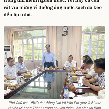
trong tìm kiếm nguồn nước. Tết này bà con
rất vui mừng vì đường ống nước sạch đã kéo
đến tận nhà.
Phó Chủ tịch UBND tỉnh Đồng Nai Võ Văn Phi (nay là Bí thư
Huyện uỷ Long Thành) trong chuyến thăm, làm việc tại Bình