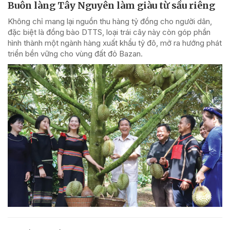
Buôn làng Tây Nguyên làm giàu từ sầu riêng
Không chỉ mang lại nguồn thu hàng tỷ đồng cho người dân,
đặc biệt là đồng bào DTTS, loại trái cây này còn góp phần
hình thành một ngành hàng xuất khẩu tỷ đô, mở ra hướng phát
triển bền vững cho vùng đất đỏ Bazan.