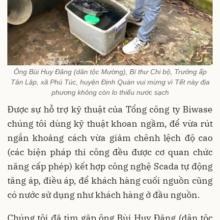
Ông Bùi Huy Đăng (dân tộc Mường), Bí thư Chi bộ, Trưởng ấp
Tân Lập, xã Phú Túc, huyện Định Quán vui mừng vì Tết này địa
phương không còn lo thiếu nước sạch
Được sự hỗ trợ kỹ thuật của Tổng công ty Biwase
chúng tôi dùng kỹ thuật khoan ngầm, để vừa rút
ngắn khoảng cách vừa giảm chênh lệch độ cao
(các biện pháp thi công đều được cơ quan chức
năng cấp phép) kết hợp công nghệ Scada tự động
tăng áp, điều áp, để khách hàng cuối nguồn cũng
có nước sử dụng như khách hàng ở đầu nguồn.
Chúng tôi đã tìm gặp ông Bùi Huy Đăng (dân tộc