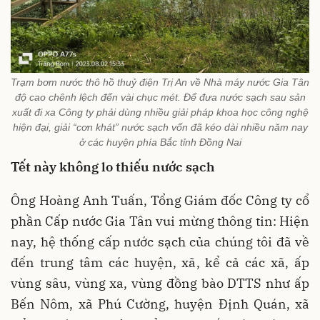
Trạm bơm nước thô hồ thuỷ điện Trị An về Nhà máy nước Gia Tân
độ cao chênh lệch đến vài chục mét. Để đưa nước sạch sau sản
xuất đi xa Công ty phải dùng nhiều giải pháp khoa học công nghệ
hiện đại, giải “cơn khát” nước sạch vốn đã kéo dài nhiều năm nay
ở các huyện phía Bắc tỉnh Đồng Nai
Tết này không lo thiếu nước sạch
Ông Hoàng Anh Tuấn, Tổng Giám đốc Công ty cổ
phần Cấp nước Gia Tân vui mừng thông tin: Hiện
nay, hệ thống cấp nước sạch của chúng tôi đã về
đến trung tâm các huyện, xã, kể cả các xã, ấp
vùng sâu, vùng xa, vùng đồng bào DTTS như ấp
Bến Nôm, xã Phú Cường, huyện Định Quán, xã