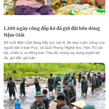
1.200 ngày công đắp kè đá giữ đất bên dòng
Nậm Giải
Bờ suối Nậm Giải đang tiếp tục sạt lở, đe dọa cuộc sống của
người dân ở bản Pục, xã Quế Phong (Nghệ An). Hơn 70 cán
bộ, chiến sĩ và đồng bào Thái đã chung tay dựng tuyến kè
đá, giữ đất, giữ bản.