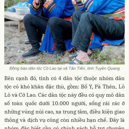
Đồng bào dân tộc Cờ Lao tại xã Tân Tiến, tỉnh Tuyên Quang
Bên cạnh đó, tỉnh có 4 dân tộc thuộc nhóm dân
tộc có khó khăn đặc thù, gồm: Bố Y, Pà Thẻn, Lô
Lô và Cờ Lao. Các dân tộc này đều có quy mô dân
số toàn quốc dưới 10.000 người, sống rải rác ở
những vùng núi cao, xa trung tâm, điều kiện giao
thông và dịch vụ công còn nhiều hạn chế. Đây là
nhóm đặc biệt cần có chính sách hỗ trợ chuyên