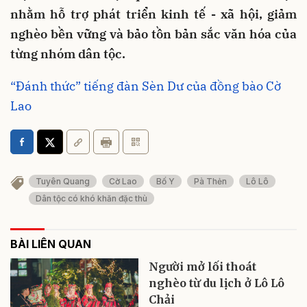
nhằm hỗ trợ phát triển kinh tế - xã hội, giảm
nghèo bền vững và bảo tồn bản sắc văn hóa của
từng nhóm dân tộc.
“Đánh thức” tiếng đàn Sèn Dư của đồng bào Cờ
Lao
Tuyên Quang
Cờ Lao
Bố Y
Pà Thẻn
Lô Lô
Dân tộc có khó khăn đặc thù
BÀI LIÊN QUAN
Người mở lối thoát
nghèo từ du lịch ở Lô Lô
Chải