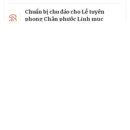
Chuẩn bị chu đáo cho Lễ tuyên
3
phong Chân phước Linh mục
Trương Bửu Diệp
Chiêm bái chùa Cam Lộ, nơi có
4
bảo tháp thờ Phật cao nhất Việt
Nam
5
Từ vị mục tử của người nghèo đến
Chân phước của Giáo hội hoàn vũ
Chuyên trang của VietNamNet