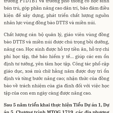
trường PTDTBT và trường phổ thông có học sinh
bán trú, góp phần nâng cao dân trí, bảo đảm điều
kiện để xây dựng, phát triển chất lượng nguồn
nhân lực vùng đồng bào DTTS và miền núi.
Chất lượng cán bộ quản lý, giáo viên vùng đồng
bào DTTS và miền núi được chú trọng bồi dưỡng,
nâng cao. Học sinh được hỗ trợ tiền ăn, hỗ trợ chi
phí học tập, thẻ bảo hiểm y tế… giúp các em ổn
định tư tưởng, yên tâm học tập. Công tác phổ cập
giáo dục, xoá mù chữ hằng năm được duy trì ổn
định và từng bước nâng cao; nhận thức của đồng
bào về trách nhiệm của gia đình đối với việc học
tập của con em ngày càng được nâng cao.
Sau 5 năm triển khai thực hiện Tiểu Dự án 1, Dự
án 5, Chương trình MTQG 1719, các địa phương