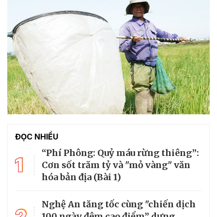
ĐỌC NHIỀU
“Phí Phông: Quỷ máu rừng thiêng”:
1
Cơn sốt trăm tỷ và "mỏ vàng" văn
hóa bản địa (Bài 1)
Nghệ An tăng tốc cùng "chiến dịch
2
100 ngày đêm cao điểm” dựng