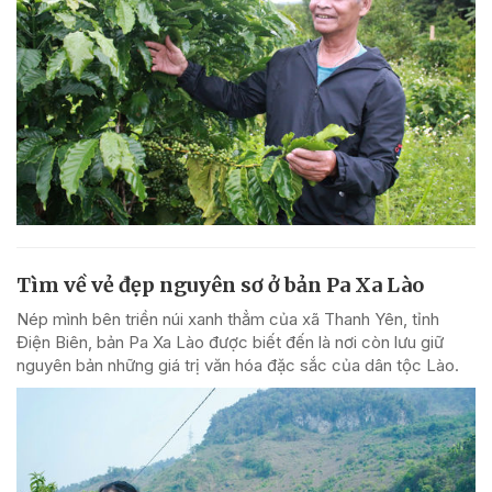
Tìm về vẻ đẹp nguyên sơ ở bản Pa Xa Lào
Nép mình bên triền núi xanh thẳm của xã Thanh Yên, tỉnh
Điện Biên, bản Pa Xa Lào được biết đến là nơi còn lưu giữ
nguyên bản những giá trị văn hóa đặc sắc của dân tộc Lào.