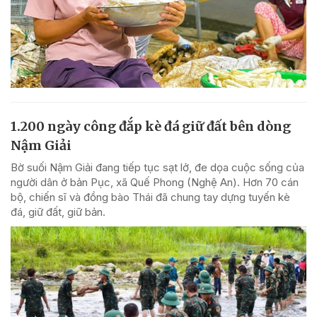
1.200 ngày công đắp kè đá giữ đất bên dòng
Nậm Giải
Bờ suối Nậm Giải đang tiếp tục sạt lở, đe dọa cuộc sống của
người dân ở bản Pục, xã Quế Phong (Nghệ An). Hơn 70 cán
bộ, chiến sĩ và đồng bào Thái đã chung tay dựng tuyến kè
đá, giữ đất, giữ bản.