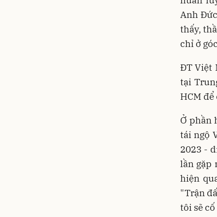
Anh Đức,
thấy, th
chỉ ở gó
ĐT Việt 
tại Trun
HCM để c
Ở phần h
tái ngộ 
2023 - d
lần gặp
hiện qua
"Trận đấ
tôi sẽ c