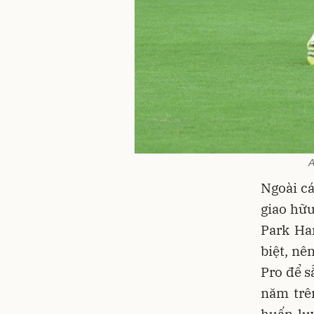
A
Ngoài cá
giao hữu
Park Ha
biệt, nê
Pro để s
năm trê
huấn luy