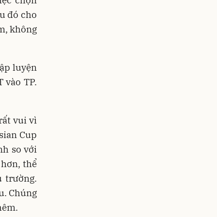
ều đó cho
am, không
tập luyện
T vào TP.
ất vui vì
Asian Cup
nh so với
hơn, thể
u trường.
ữu. Chúng
thêm.