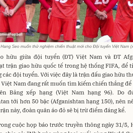
 Hang Seo muốn thử nghiệm chiến thuật mới cho Đội tuyển Việt Nam (
ao hữu giữa đội tuyển (ĐT) Việt Nam và ĐT Afg
ạt trận giao hữu quốc tế trong hệ thống FIFA, để 
 các đội tuyển. Với việc đây là trận đấu giao hữu t
 Việt Nam đang rất muốn tìm kiếm chiến thắng để 
trên Bảng xếp hạng (Việt Nam hạng 96). Do đ
tan tới hơn 50 bậc (Afganishtan hạng 150), nên 
trận này, đoàn quân áo đỏ sẽ bị trừ điểm đáng kể.
trong cuộc họp báo trước truyền thông ngày 31/5,