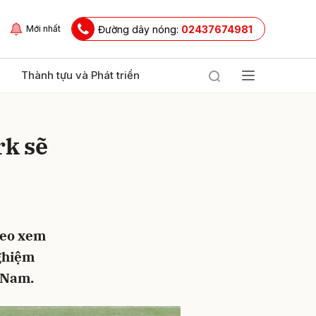
Đường dây nóng:
02437674981
Mới nhất
Thành tựu và Phát triển
rk sẽ
Seo xem
ửi
nghiệm
t Nam.