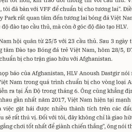
 tôi đã bàn với VFF để chuẩn bị cho tương lai". Đi
ầy Park rất quan tâm đến tương lai bóng đá Việt N
c độ đào tạo cầu thủ, mà còn ở góc độ đào tạo HLV.
Nam hội quân từ 25/5 với 23 cầu thủ. Sau 3 ngày 
g tâm Đào tạo Bóng đá trẻ Việt Nam, hôm 28/5, Đ
huẩn bị cho trận giao hữu với Afghanistan.
ọp báo của Afghanistan, HLV Anoush Dastgir nói r
Việt Nam trong quá trình chuẩn bị cho vòng loại 
iễn ra tại Ấn Độ trong tháng 6. Ông cũng khẳng đị
 nhau gần nhất năm 2017, Việt Nam hiện tại mạnh 
 việc gặt hái được nhiều thành tích trên các đấ
u sẽ rất thú vị. Đối với tôi, đây không chỉ là giao h
ố gắng chơi tốt nhất để giành chiến thắng", ông nói 