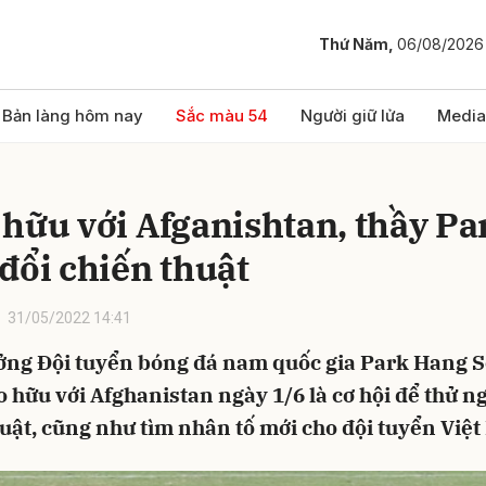
Thứ Năm,
06/08/2026
bình luận
Bản làng hôm nay
Sắc màu 54
Người giữ lửa
Media
 hữu với Afganishtan, thầy Pa
 đổi chiến thuật
31/05/2022 14:41
ởng Đội tuyển bóng đá nam quốc gia Park Hang 
Hủy
G
o hữu với Afghanistan ngày 1/6 là cơ hội để thử 
uật, cũng như tìm nhân tố mới cho đội tuyển Việ