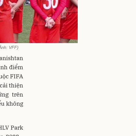
Ảnh: VFF)
anishtan
tính điểm
huộc FIFA
cải thiện
ứng trên
nếu không
 HLV Park