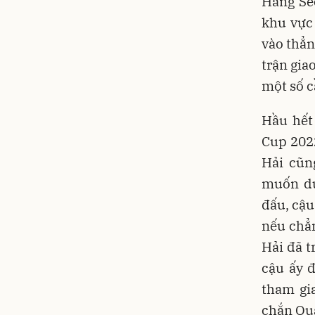
Hang Se
khu vực
vào thẳn
trận gia
một số c
Hầu hết 
Cup 2022
Hải cũn
muốn dự
đấu, cậu
nếu chẳ
Hải đã t
cậu ấy 
tham gia
chắn Qua