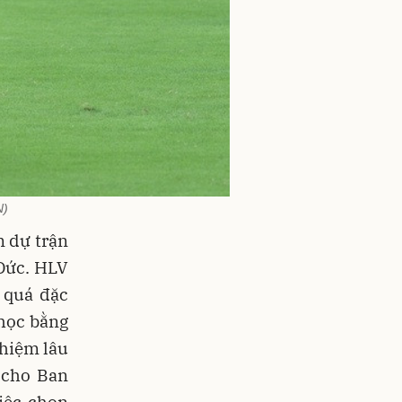
N)
m dự trận
 Đức. HLV
 quá đặc
 học bằng
ghiệm lâu
 cho Ban
Việc chọn