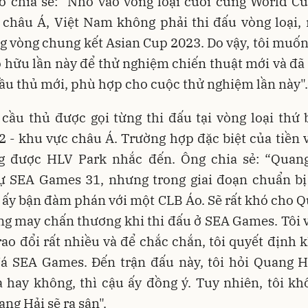
o chia sẻ: "Nhờ vào vòng loại cuối cùng World Cu
 châu Á, Việt Nam không phải thi đấu vòng loại,
g vòng chung kết Asian Cup 2023. Do vậy, tôi muố
o hữu lần này để thử nghiệm chiến thuật mới và đã 
ầu thủ mới, phù hợp cho cuộc thử nghiệm lần này".
cầu thủ được gọi từng thi đấu tại vòng loại thứ
 - khu vực châu Á. Trường hợp đặc biệt của tiền
g được HLV Park nhắc đến. Ông chia sẻ: “Quang
 SEA Games 31, nhưng trong giai đoạn chuẩn bị 
 ấy bận đàm phán với một CLB Áo. Sẽ rất khó cho 
ng may chấn thương khi thi đấu ở SEA Games. Tôi 
rao đổi rất nhiều và để chắc chắn, tôi quyết định 
đá SEA Games. Đến trận đấu này, tôi hỏi Quang 
 hay không, thì cậu ấy đồng ý. Tuy nhiên, tôi k
ng Hải sẽ ra sân".