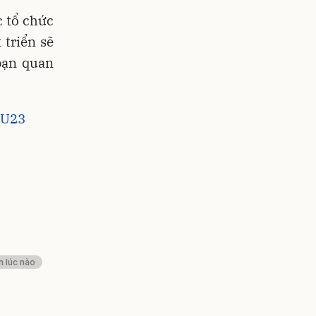
c tổ chức
 triển sẽ
 bạn quan
 U23
n lúc nào