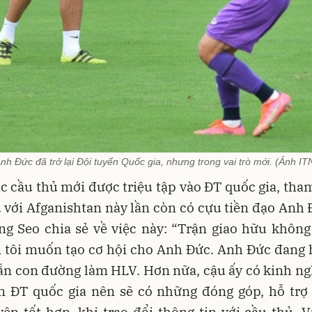
nh Đức đã trở lại Đội tuyển Quốc gia, nhưng trong vai trò mới. (Ảnh IT
c cầu thủ mới được triệu tập vào ĐT quốc gia, tha
 với Afganishtan này lần còn có cựu tiền đạo Anh
ng Seo chia sẻ về việc này: “Trận giao hữu không
n tôi muốn tạo cơ hội cho Anh Đức. Anh Đức đang
ẵn con đường làm HLV. Hơn nữa, cậu ấy có kinh n
n ĐT quốc gia nên sẽ có những đóng góp, hỗ trợ
ện tốt hơn, khi trao đổi thông tin với cầu thủ. 