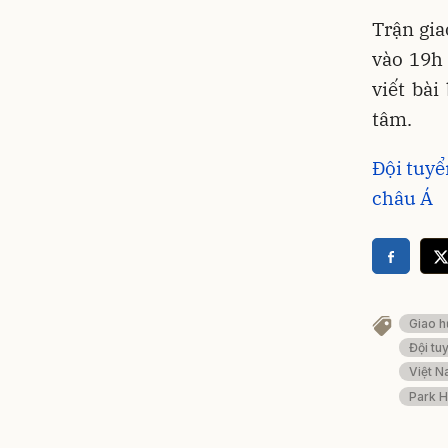
Trận gia
vào 19h 
viết bài
tâm.
Đội tuyể
châu Á
Giao h
Đội tu
Việt N
Park 