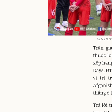
HLV Park
Trận gi
thuộc lo
xếp hạng
Days, ĐT
vị trí 
Afganish
thắng ở 
Trả lời 