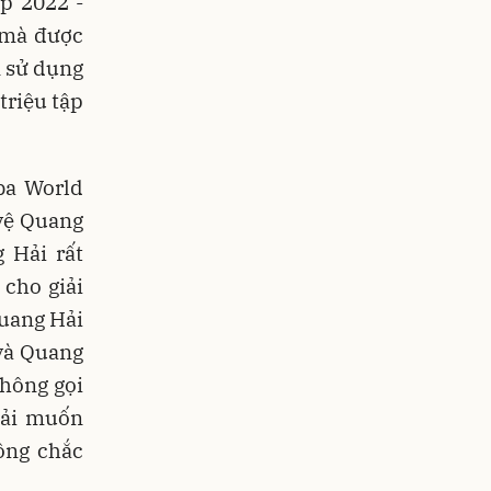
p 2022 -
 mà được
n sử dụng
triệu tập
 ba World
 vệ Quang
 Hải rất
cho giải
Quang Hải
và Quang
không gọi
Hải muốn
hông chắc