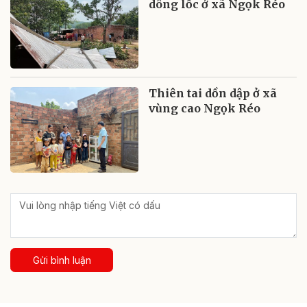
dông lốc ở xã Ngọk Réo
Thiên tai dồn dập ở xã
vùng cao Ngọk Réo
Gửi bình luận