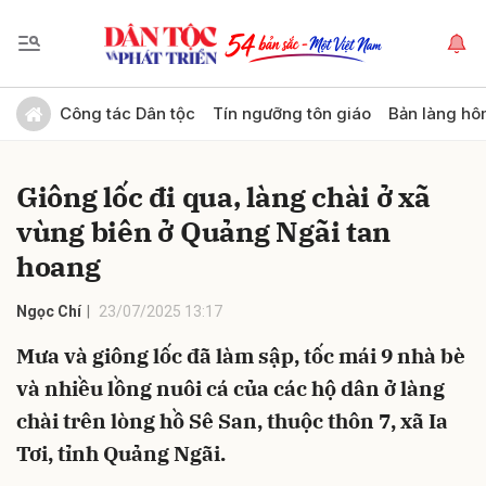
Gửi bình luận
Công tác Dân tộc
Tín ngưỡng tôn giáo
Bản làng hô
Giông lốc đi qua, làng chài ở xã
vùng biên ở Quảng Ngãi tan
hoang
Ngọc Chí
23/07/2025 13:17
Hủy
Gửi
Mưa và giông lốc đã làm sập, tốc mái 9 nhà bè
và nhiều lồng nuôi cá của các hộ dân ở làng
chài trên lòng hồ Sê San, thuộc thôn 7, xã Ia
Tơi, tỉnh Quảng Ngãi.