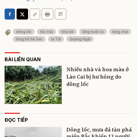
dông lốc
tốc mái
nhà bè
lồng nuôi cá
làng chài
lòng hồ Sê San
Ia Tơi
Quảng Ngãi
BÀI LIÊN QUAN
Nhiều nhà và hoa màu ở
Lào Cai bị hư hỏng do
dông lốc
ĐỌC TIẾP
Dông lốc, mưa đá tàn phá
miền Bắc khiến 12 người