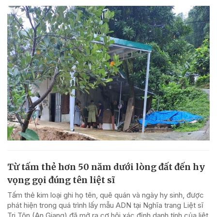
Từ tấm thẻ hơn 50 năm dưới lòng đất đến hy
vọng gọi đúng tên liệt sĩ
Tấm thẻ kim loại ghi họ tên, quê quán và ngày hy sinh, được
phát hiện trong quá trình lấy mẫu ADN tại Nghĩa trang Liệt sĩ
Tri Tôn (An Giang) đã mở ra cơ hội xác định danh tính của liệt