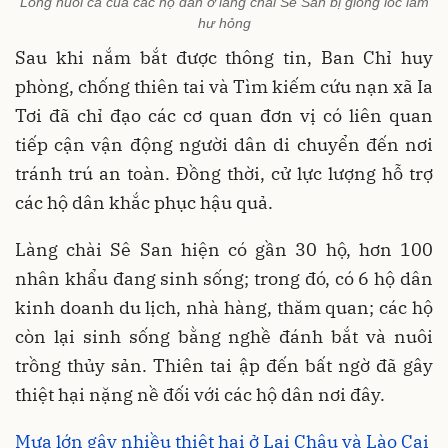
Lồng nuôi cá của các hộ dân ở làng chài Sê San bị giông lốc làm
hư hỏng
Sau khi nắm bắt được thông tin, Ban Chỉ huy
phòng, chống thiên tai và Tìm kiếm cứu nạn xã Ia
Tơi đã chỉ đạo các cơ quan đơn vị có liên quan
tiếp cận vận động người dân di chuyển đến nơi
tránh trú an toàn. Đồng thời, cử lực lượng hỗ trợ
các hộ dân khắc phục hậu quả.
Làng chài Sê San hiện có gần 30 hộ, hơn 100
nhân khẩu đang sinh sống; trong đó, có 6 hộ dân
kinh doanh du lịch, nhà hàng, thăm quan; các hộ
còn lại sinh sống bằng nghề đánh bắt và nuôi
trồng thủy sản. Thiên tai ập đến bất ngờ đã gây
thiệt hại nặng nề đối với các hộ dân nơi đây.
Mưa lớn gây nhiều thiệt hại ở Lai Châu và Lào Cai