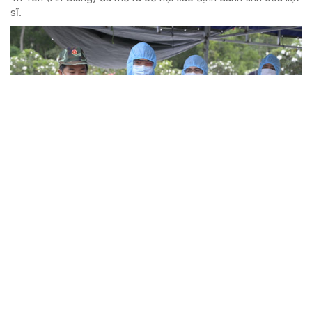
sĩ.
Thúc đẩy lâm nghiệp xanh, thích ứng với
biến đổi khí hậu
Dự án "Hỗ trợ ngành Lâm nghiệp Việt Nam của Liên minh