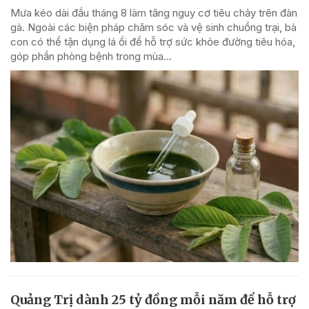
Mưa kéo dài đầu tháng 8 làm tăng nguy cơ tiêu chảy trên đàn
gà. Ngoài các biện pháp chăm sóc và vệ sinh chuồng trại, bà
con có thể tận dụng lá ổi để hỗ trợ sức khỏe đường tiêu hóa,
góp phần phòng bệnh trong mùa...
Quảng Trị dành 25 tỷ đồng mỗi năm để hỗ trợ