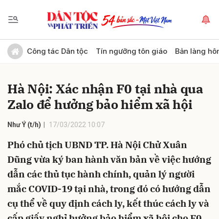
Gửi bình luận
Công tác Dân tộc
Tín ngưỡng tôn giáo
Bản làng hô
Hà Nội: Xác nhận F0 tại nhà qua
Zalo để hưởng bảo hiểm xã hội
Như Ý (t/h)
17/03/2022 10:07
Phó chủ tịch UBND TP. Hà Nội Chử Xuân
Hủy
Gửi
Dũng vừa ký ban hành văn bản về việc hướng
dẫn các thủ tục hành chính, quản lý người
mắc COVID-19 tại nhà, trong đó có hướng dẫn
cụ thể về quy định cách ly, kết thúc cách ly và
cấp giấy nghỉ hưởng bảo hiểm xã hội cho F0.