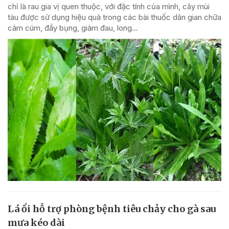
chỉ là rau gia vị quen thuộc, với đặc tính của mình, cây mùi
tàu được sử dụng hiệu quả trong các bài thuốc dân gian chữa
cảm cúm, đầy bụng, giảm đau, long...
Lá ổi hỗ trợ phòng bệnh tiêu chảy cho gà sau
mưa kéo dài