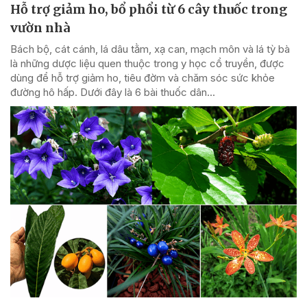
Hỗ trợ giảm ho, bổ phổi từ 6 cây thuốc trong
vườn nhà
Bách bộ, cát cánh, lá dâu tằm, xạ can, mạch môn và lá tỳ bà
là những dược liệu quen thuộc trong y học cổ truyền, được
dùng để hỗ trợ giảm ho, tiêu đờm và chăm sóc sức khỏe
đường hô hấp. Dưới đây là 6 bài thuốc dân...